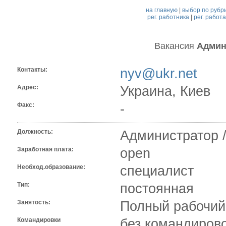
на главную
|
выбор по рубр
рег. работника
|
рег. работ
Вакансия
Админ
Контакты:
nyv@ukr.net
Адрес:
Украина, Киев
Факс:
-
Должность:
Администратор 
Заработная плата:
open
Необход.образование:
специалист
Тип:
постоянная
Занятость:
Полный рабочий
Командировки
без командиров