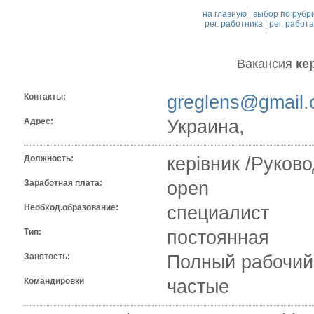
на главную
|
выбор по рубр
рег. работника
|
рег. работ
Вакансия
ке
Контакты:
greglens@gmail
Адрес:
Украина,
Должность:
керівник /Руков
Заработная плата:
open
Необход.образование:
специалист
Тип:
постоянная
Занятость:
Полный рабочий
Командировки
частые