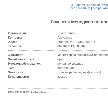
на главную
|
выбор по рубр
рег. работника
|
рег. работ
Вакансия
Менеджер по пр
Организация:
Пласт Стиль
Контакты:
Александр
Адрес:
Украина, ул. Богатырская, 11
Телефон:
0679642113, 5037098
Должность:
Менеджер по продажам /Специалист
Заработная плата:
open
Необход.образование:
неполное среднее
Тип:
постоянная
Занятость:
Полный рабочий день(жесткий)
Командировки
частые
Вакансия добавлена 25.01.2010