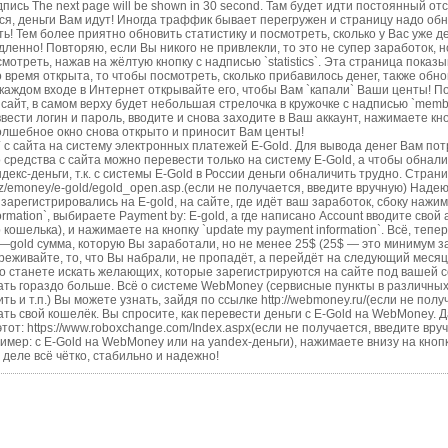
дпись The next page will be shown in 30 second. Там будет идти постоянный отсч
ся, деньги Вам идут! Иногда траффик бывает перегружен и страницу надо обн
ть! Тем более приятно обновить статистику и посмотреть, сколько у Вас уже д
дленно! Повторяю, если Вы никого не привлекли, то это не супер заработок, н
мотреть, нажав на жёлтую кнопку с надписью `statistics`. Эта страница показ
о время открыта, то чтобы посмотреть, сколько прибавилось денег, также обно
 каждом входе в Интернет открывайте его, чтобы Вам `капали` Ваши центы! По
 сайт, в самом верху будет небольшая стрелочка в кружочке с надписью `member
вести логин и пароль, вводите и снова заходите в Ваш аккаунт, нажимаете кноп
е волшебное окно снова открыто и приносит Вам центы!
а на систему электронных платежей E-Gold. Для вывода денег Вам пот
 средства с сайта можно перевести только на систему E-Gold, а чтобы обнал
екс-деньги, т.к. с системы E-Gold в России деньги обналичить трудно. Cтрани
biz/emoney/e-gold/egold_open.asp.(если не получается, введите вручную) Надею
зарегистрировались на Е-gold, на сайте, где идёт ваш заработок, сбоку нажима
rmation`, выбираете Payment by: Е-gold, а где написано Account вводите свой
кошелька), и нажимаете на кнопку `update my payment information`. Всё, тепе
—gold сумма, которую Вы заработали, но не менее 25$ (25$ — это минимум за
реживайте, то, что Вы набрали, не пропадёт, а перейдёт на следующий месяц
о станете искать желающих, которые зарегистрируются на сайте под вашей с
ать гораздо больше. Всё о системе WebMoney (сервисные пункты в различных 
ить и т.п.) Вы можете узнать, зайдя по ссылке http://webmoney.ru/(если не пол
ть свой кошелёк. Вы спросите, как перевести деньги с E-Gold на WebMoney. Д
тот: https://www.roboxchange.соm/Index.aspx(если не получается, введите вр
имер: с E-Gold на WebMoney или на yandex-деньги), нажимаете внизу на кнопку
м деле всё чётко, стабильно и надежно!