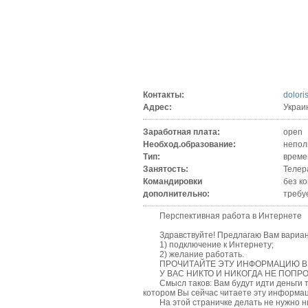
Контакты:
dolori
Адрес:
Украи
Заработная плата:
open
Необход.образование:
непол
Тип:
време
Занятость:
Телер
Командировки
без к
дополнительно:
требу
Перспективная работа в Интернете
Здравствуйте! Предлагаю Вам вариант з
1) подключение к Интернету;
2) желание работать.
ПРОЧИТАЙТЕ ЭТУ ИНФОРМАЦИЮ ВНИ
У ВАС НИКТО И НИКОГДА НЕ ПОПРОС
Смысл таков: Вам будут идти деньги тол
котором Вы сейчас читаете эту информа
На этой страничке делать не нужно ниче