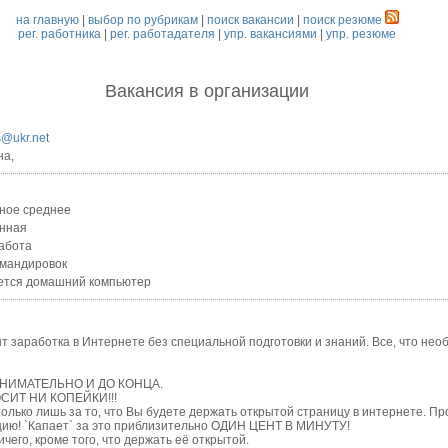
на главную
|
выбор по рубрикам
|
поиск вакансии
|
поиск резюме
рег. работника
|
рег. работадателя
|
упр. вакансиями
|
упр. резюме
Вакансия
в организации
s@ukr.net
на,
ное среднее
нная
абота
омандировок
ется домашний компьютер
аработка в Интернете без специальной подготовки и знаний. Все, что нео
МАТЕЛЬНО И ДО КОНЦА.
ИТ НИ КОПЕЙКИ!!!
ько лишь за то, что Вы будете держать открытой страницу в интернете. Прос
цию! `Капает` за это приблизительно ОДИН ЦЕНТ В МИНУТУ!
го, кроме того, что держать её открытой.