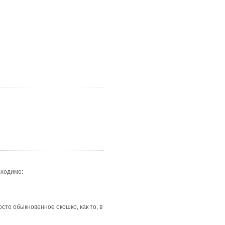
бходимо:
то обыкновенное окошко, как то, в