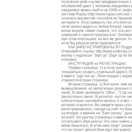
получения реф-ссылки предварительно ск
объявлений дают 1 человека ежедневно 
ежедневно можно выйти на 100$ от рефо
системе Rupay (http://www.rupay.соm.uа/)
получить множество способов на Украине
интернете. Хочу заверить тех, кто боится
легко можно видеть в любом firewall, нап
конце концов, самое главное, что эта сис
сомнений и зарегистрироваться. Особенн
при этом небольшие, но все же деньги. А
если Вы решили регистрироваться.
КАК ЗАРЕГИСТРИРОВАТЬСЯ? Подробное оп
Открывайте ссылку: http://www.surfjunky.
кнопку с надписью `Sign up` (Sign up for
отказано.
ИНСТРУКЦИЯ по РЕГИСТРАЦИИ.
Первая страница: 1) в поле username: ник
специально создать отдельный адрес); 5) da
и жмите `sign me up`. Регистрация с перв
откроется вторая страница.
Вторая страница: 1) first name: имя (м
вымышленные, но желательно реально суще
свой); 6) state: выбираете `Other`; 7) z
(желательно свою); 9) province: пустое о
(обязательно запомните вопрос и ответ, 
которая откроется, Вы увидите вашу ссы
регистрировались, заходя на сайт по Ва
на вторую, а вернее на `Еarn money`, даль
account` (по центру страницы) и жмите на 
отсчитывать Вам центы! Это окно нужно д
меню браузера). В этом окне будут загр
это не пугает, деньги Вам идут всё равно