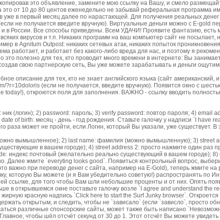
опировав это объявление, замените мою ссылку на Вашу, и смело размещайт
а это от 10 до 80 центов еженедельно не забывай реферальная программа им
в уже в первый месяц далее по нарастающей. Для получения реальных денег 
. (если не получается введите вручную). Виртуальные деньги можно с Е-gold п
 и в России. Все способы приведены. Всем УДАЧИ! Проявите фантазию, есть 
 всяких вирусов и т.п. Никаких программ на ваш компьютер сайт не посылает, н
ример в Agnitum Outpost: никаких сетевых атак, никаких попыток проникновения
тема работает, и работает без какого-либо вреда для нас, и поэтому я реком
о это полезно для тех, кто проводит много времени в интернете: Вы занимае
 создав свою партнерскую сеть, Вы уже можете зарабатывать и деньги ощутим
исание для тех, кто не знает английского языка (сайт американский, и 
com/?r=10doloris (если не получается, введите вручную). Появится окно с шес
 free today!), откроются поля для заполнения. ВАЖНО - ссылку вводить полност
 (логин); 2) password: пароль; 3) verify password: повтор пароля; 4) email 
te of birth: месяц - день - год рождения. Ставьте галочку у надписи `I have read
ого раза может не пройти, если Логин, который Вы указали, уже существует. В 
ожно вымышленное); 2) last name: фамилия (можно вымышленную); 3) street a
ствующие в вашем городе); 4) street address 2: просто нажмите один раз про
ip code: индекс почтовый (желательно реально существующий в вашем городе); 8)
кно. Далее жмите `everyting looks good`. Появиться контрольный вопрос, выбер
это важно при переводе денег с сайта, например на E-Gold), теперь жмите на 
лку, которую Вы можете (и я Вам убедительно советую!) распространять по И
шей ссылке, для того чтобы Вам шли небольшие проценты и от них. Опять поя
ше в открывшемся окне поставьте галочку возле `I agree and understand the req
жирную красную надпись `Сlick here to start the Surf Junky browser`. Откроется
ержать открытым, и следить, чтобы не `зависало` (если `зависло`, просто обн
ужаться различные спонсорские сайты, может также быть написано `Невозможн
! Главное, чтобы шёл отсчёт секунд от 30 до 1. Этот отсчёт Вы можете увидет