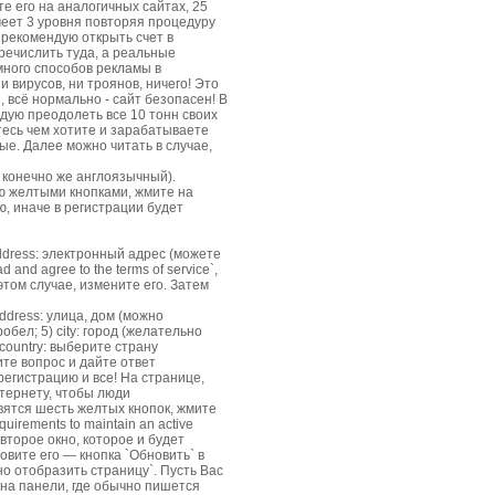
е его на аналогичных сайтах, 25
еет 3 уровня повторяя процедуру
рекомендую открыть счет в
еречислить туда, а реальные
много способов рекламы в
и вирусов, ни троянов, ничего! Это
, всё нормально - сайт безопасен! В
ендую преодолеть все 10 тонн своих
тесь чем хотите и зарабатываете
ые. Далее можно читать в случае,
конечно же англоязычный).
тью желтыми кнопками, жмите на
ью, иначе в регистрации будет
address: электронный адрес (можете
 and agree to the terms of service`,
этом случае, измените его. Затем
ddress: улица, дом (можно
бел; 5) city: город (желательно
 country: выберите страну
ите вопрос и дайте ответ
регистрацию и все! На странице,
нтернету, чтобы люди
вятся шесть желтых кнопок, жмите
uirements to maintain an active
 второе окно, которое и будет
овите его — кнопка `Обновить` в
о отобразить страницу`. Пусть Вас
ь на панели, где обычно пишется