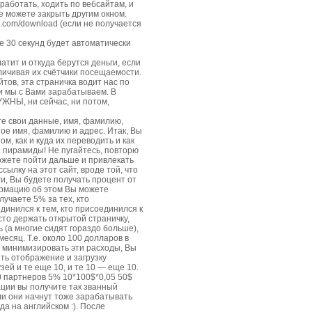
аботать, ходить по вебсайтам, и
 же можете закрыть другим окном.
ra.соm/download (если не получается
е 30 секунд будет автоматически
тит и откуда берутся деньги, если
еличивая их счётчики посещаемости.
тов, эта страничка водит нас по
и мы с Вами зарабатываем. В
УЖНЫ, ни сейчас, ни потом,
е свои данные, имя, фамилию,
ное имя, фамилию и адрес. Итак, Вы
м, как и куда их переводить и как
й пирамиды! Не пугайтесь, повторю
можете пойти дальше и привлекать
ылку на этот сайт, вроде той, что
ги, Вы будете получать процент от
формацию об этом Вы можете
лучаете 5% за тех, кто
единился к тем, кто присоединился к
сто держать открытой страничку,
ь (а многие сидят гораздо больше),
месяц. Т.е. около 100 долларов в
ы минимизировать эти расходы, Вы
ить отображение и загрузку
зей и те еще 10, и те 10 — еще 10.
10 партнеров 5% 10*100$*0,05 50$
ации вы получите так званный
сли они начнут тоже зарабатывать
да на английском :). После