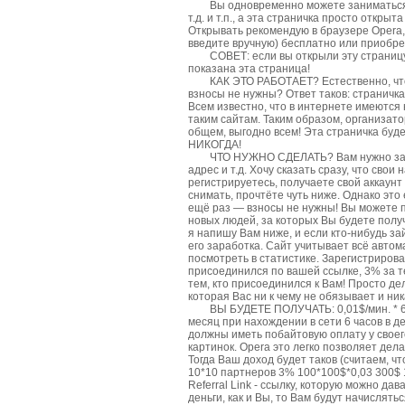
Вы одновременно можете заниматься чем
т.д. и т.п., а эта страничка просто откр
Открывать рекомендую в браузере Opera, н
введите вручную) бесплатно или приобре
СОВЕТ: если вы открыли эту страницу в 
показана эта страница!
КАК ЭТО РАБОТАЕТ? Естественно, что у В
взносы не нужны? Ответ таков: страничк
Всем известно, что в интернете имеются
таким сайтам. Таким образом, организат
общем, выгодно всем! Эта страничка буд
НИКОГДА!
ЧТО НУЖНО СДЕЛАТЬ? Вам нужно зарегис
адрес и т.д. Хочу сказать сразу, что с
регистрируетесь, получаете свой аккаунт 
снимать, прочтёте чуть ниже. Однако эт
ещё раз — взносы не нужны! Вы можете п
новых людей, за которых Вы будете полу
я напишу Вам ниже, и если кто-нибудь за
его заработка. Сайт учитывает всё авто
посмотреть в статистике. Зарегистрирова
присоединился по вашей ссылке, 3% за те
тем, кто присоединился к Вам! Просто де
которая Вас ни к чему не обязывает и ник
ВЫ БУДЕТЕ ПОЛУЧАТЬ: 0,01$/мин. * 60 мину
месяц при нахождении в сети 6 часов в 
должны иметь побайтовую оплату у своего
картинок. Opera это легко позволяет дела
Тогда Ваш доход будет таков (считаем, ч
10*10 партнеров 3% 100*100$*0,03 300$ 
Referral Link - ссылку, которую можно д
деньги, как и Вы, то Вам будут начислят