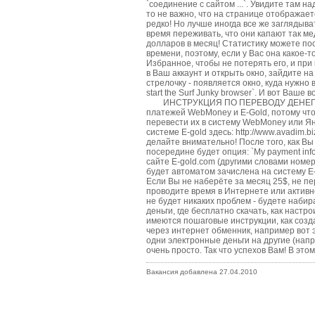
`соединение с сайтом ...`. Увидите там на
то не важно, что на странице отображает
редко! Но лучше иногда все же заглядыва
время переживать, что они капают так ме
долларов в месяц! Статистику можете пос
времени, поэтому, если у Вас она какое-т
Избранное, чтобы не потерять его, и при
в Ваш аккаунт и открыть окно, зайдите на
стрелочку - появляется окно, куда нужно в
start the Surf Junky browser`. И вот Ваш
ИНСТРУКЦИЯ ПО ПЕРЕВОДУ ДЕНЕГ с сайт
платежей WebMoney и E-Gold, потому что
перевести их в систему WebMoney или Янд
системе E-gold здесь: http://www.avadim.
делайте внимательно! После того, как Вы 
посередине будет опция: `My payment info
сайте Е-gold.соm (другими словами номер 
будет автоматом зачислена на систему Е
Если Вы не наберёте за месяц 25$, не пе
проводите время в Интернете или активн
не будет никаких проблем - будете набир
деньги, где бесплатно скачать, как настро
имеются пошаговые инструкции, как созда
через интернет обменник, например вот э
одни электронные деньги на другие (напр
очень просто. Так что успехов Вам! В это
Вакансия добавлена 27.04.2010