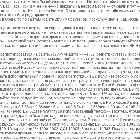
 хотите, тем, чем Вы обычно занимаетесь в Интернете: общаться в чате, р
ыта у Вас и всё. Причём, её не нужно держать на первом месте — открыли и тут
о не в Internet Explorer или FireFox. (Opera можно скачать тут http://www.ope
сти на любом радиорынке).
Opera, то по сайтам ходите другим браузером, поскольку иначе, Вам кажды
ас возник совершенно справедливый вопрос, кому это всё выгодно, кто пла
а нас всё время отправляет по разным сайтам, тем самым раскручивая их, ув
 некие сайты спонсоров, которые платят мизерные суммы за посещение их сай
оры имеют свой заработок от наших с Вами посещений определенных сайтов 
ет тихо приносить вам один цент в минуту. Повторяю ещё раз: вложения НЕ Н
трироваться на сайте, ссылку увидите ниже. Вы регистрируетесь, вносит
вои настоящие данные вносить совсем необязательно, можете внести вымышлен
и страничку, которую Вы держите открытой — теперь Вам `капают` деньги. О то
о ещё не всё! На этом сайте присутствует принцип пирамиды, да—да той само
росто сидеть в Интернете с открытой страничкой и получать свои центы, а 
чать дополнительный процент! После регистрации Вы получите свою личную сс
йдёт на этот сайт по вашей ссылке, зарегистрируется и начнёт собирать день
матически и ведёт строгий учёт тех, кто присоединился по Вашей ссылке, ин
вшиеся под Вами (с Вашей ссылки) учитываются до третьего звена, т.е. Вы по
х, кто присоединился к тем, кто присоединился к Вам, и 1% за тех, кто присо
лайте это и получайте деньги, а можете не напрягаться на поиск людей, а про
ак не напрягает. Если вы никого не привлекаете и сидите в Нете часов 6 в ден
т = 0,6 $/час. 0,6$/час * 6 часов = 3,6 $/день. 3,6$/день * 30 дней = 108 $/
день! Конечно, Вы будете платить за использованный траффик. Поэтому, чтоб
 провайдера или безлимитку (а не повременную) и, как это сделал я, отключ
ть, посмотрите в настройках. Если же, допустим, Вы привлекаете 10 своих дру
то каждый будет находиться в сети по 6 часов в день): Вы: 100% 1*100$ 100$ 
100*10 партнеров 1% 1000*100$*0,01 1000$. Ваш итог: 1450$. После регистр
авать вашим друзьям, родственникам, знакомым для регистрации на сайте. И е
ься небольшие премии за привлечённых людей. На сайте всё это описано, прав