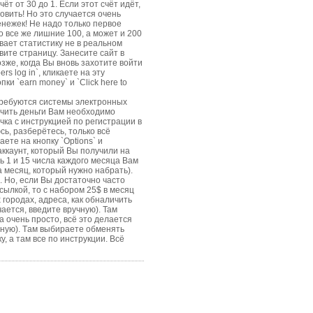
ёт от 30 до 1. Если этот счёт идёт,
овить! Но это случается очень
енежек! Не надо только первое
о все же лишние 100, а может и 200
ывает статистику не в реальном
вите страницу. Занесите сайт в
зже, когда Вы вновь захотите войти
s log in`, кликаете на эту
ки `еаrn money` и `Сlick here to
ребуются системы электронных
ичить деньги Вам необходимо
чка с инструкцией по регистрации в
сь, разберётесь, только всё
ете на кнопку `Options` и
 аккаунт, который Вы получили на
рь 1 и 15 числа каждого месяца Вам
 месяц, который нужно набрать).
. Но, если Вы достаточно часто
сылкой, то с набором 25$ в месяц
городах, адреса, как обналичить
учается, введите вручную). Там
а очень просто, всё это делается
учную). Tам выбираете обменять
, а там все по инструкции. Всё