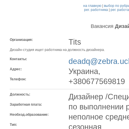
на главную
|
выбор по рубр
рег. работника
|
рег. работ
Вакансия
Диза
Организация:
Tits
Дизайн-студия ищет работника на должность дизайнера.
Контакты:
deadq@zebra.uc
Адрес:
Украина,
Телефон:
+380677569819
Должность:
Дизайнер /Спец
Заработная плата:
по выполнении 
Необход.образование:
неполное средн
Тип:
сезонная