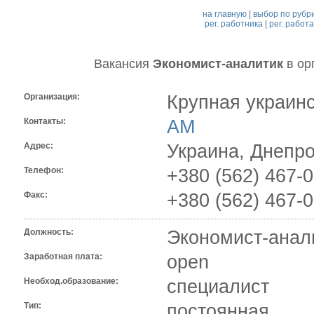
на главную
|
выбор по рубр
рег. работника
|
рег. работ
Вакансия
Экономист-аналитик
в ор
Организация:
Крупная украин
Контакты:
AM
Адрес:
Украина, Днепр
Телефон:
+380 (562) 467-
Факс:
+380 (562) 467-
Должность:
Экономист-анал
Заработная плата:
open
Необход.образование:
специалист
Тип:
постоянная