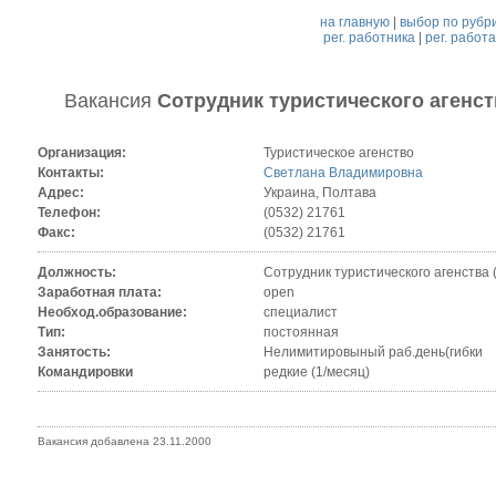
на главную
|
выбор по рубр
рег. работника
|
рег. работ
Вакансия
Сотрудник туристического агенст
Организация:
Туристическое агенство
Контакты:
Светлана Владимировна
Адрес:
Украина, Полтава
Телефон:
(0532) 21761
Факс:
(0532) 21761
Должность:
Сотрудник туристического агенства 
Заработная плата:
open
Необход.образование:
специалист
Тип:
постоянная
Занятость:
Нелимитировыный раб.день(гибки
Командировки
редкие (1/месяц)
Вакансия добавлена 23.11.2000