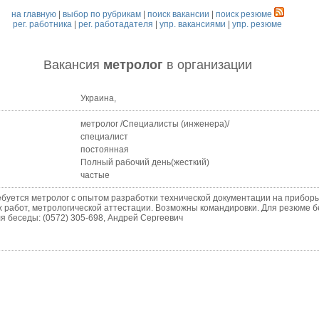
на главную
|
выбор по рубрикам
|
поиск вакансии
|
поиск резюме
рег. работника
|
рег. работадателя
|
упр. вакансиями
|
упр. резюме
Вакансия
метролог
в организации
Украина,
метролог /Специалисты (инженера)/
специалист
постоянная
Полный рабочий день(жесткий)
частые
тся метролог с опытом разработки технической документации на приборы,
 работ, метрологической аттестации. Возможны командировки. Для резюме 
ля беседы: (0572) 305-698, Андрей Сергеевич