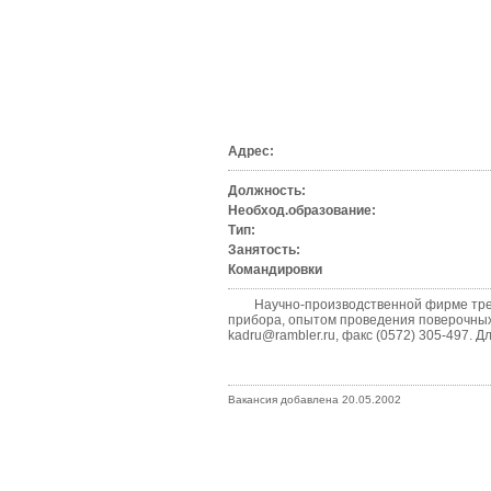
Адрес:
Должность:
Необход.образование:
Тип:
Занятость:
Командировки
Научно-производственной фирме требуе
прибора, опытом проведения поверочных
kadru@rambler.ru, факс (0572) 305-497. Д
Вакансия добавлена 20.05.2002