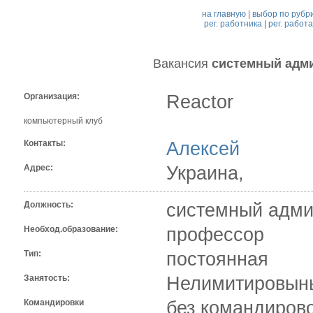
на главную
|
выбор по рубр
рег. работника
|
рег. работ
Вакансия
системный адм
Организация:
Reactor
компьютерный клуб
Контакты:
Алексей
Адрес:
Украина,
Должность:
системный адми
Необход.образование:
профессор
Тип:
постоянная
Занятость:
Нелимитировыны
Командировки
без командиров