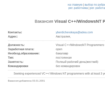
на главную
|
выбор по рубр
рег. работника
|
рег. работ
Вакансия
Visual C++/WindowsNT P
Контакты:
yberdichevskaya@adea.com
Адрес:
Австралия,
Должность:
Visual C++/WindowsNT Programmers t
Заработная плата:
open
Необход.образование:
бакалавр
Тип:
постоянная
Занятость:
Полный рабочий день(жесткий)
Командировки
без командировок
Seeking experienced VC++/ Windows NT programmers with at least 3 yea
Вакансия добавлена 03.01.2001