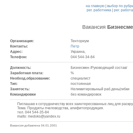
на главную
|
выбор по рубр
рег. работника
|
рег. работ
Вакансия
Бизнесме
Организация:
Тенториум
Контакты:
Петр
Адрес:
Украина,
Телефон:
044 544-34-84
Должность:
Бизнесмен /Руководящий состав/
Заработная плата:
%
Необход.образование:
специалист
Тип:
постоянная
Занятость:
Нелимитировыный раб.день(гибки
Командировки
без командировок
Пиглашаю к сотрудничеству всех заинтересованных лиц для раскрутк
Тема: Продукты пчеловодства, апифитопродукция.
тел. 044 544-35-84
malto: medoks@yandex.ru
Вакансия добавлена 04.01.2001