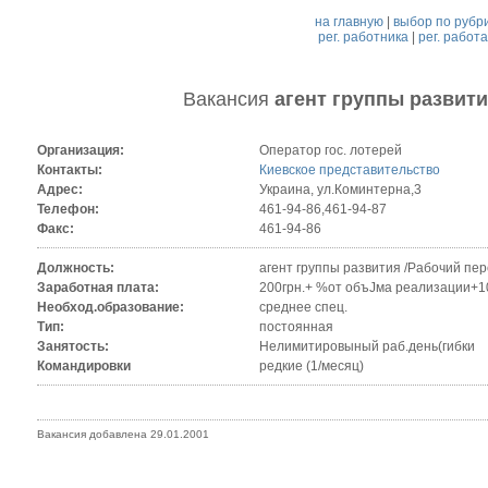
на главную
|
выбор по рубр
рег. работника
|
рег. работ
Вакансия
агент группы развит
Организация:
Оператор гос. лотерей
Контакты:
Киевское представительство
Адрес:
Украина, ул.Коминтерна,3
Телефон:
461-94-86,461-94-87
Факс:
461-94-86
Должность:
агент группы развития /Рабочий пер
Заработная плата:
200грн.+ %от объЈма реализации+10
Необход.образование:
среднее спец.
Тип:
постоянная
Занятость:
Нелимитировыный раб.день(гибки
Командировки
редкие (1/месяц)
Вакансия добавлена 29.01.2001