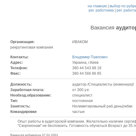
на главную
|
выбор по рубр
рег. работника
|
рег. работ
Вакансия
аудито
Организация:
ИВАКОМ
рекрутинговая компания
Контакты:
Владимир Павлович
Адрес:
Украина, г.Киев
Телефон:
380 44 543 88 18
Факс:
380 44 566 86 85
Должность:
аудитор /Специалисты (инженера)/
Заработная плата:
от 300 у.е.
Необход.образование:
специалист
Тип:
постоянная
Занятость:
Нелимитировыный раб.день(гибки
Командировки
частые
Опыт работы в аудиторской компании. Желательно наличие сертифи
"Скорпионам" не беспокоить. Готовность обучаться.Возраст до 35 л
Вакансия добавлена 07.02.2001