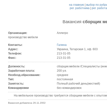
на главную
|
выбор по рубр
рег. работника
|
рег. работ
Вакансия
сборщик м
Организация:
Аллегро
производство мебели
Контакты:
Галина
Адрес:
Украина, Татарская 1, оф. 603
Телефон:
213-31-05
Факс:
213-31-05
Должность:
сборщик мебели /Специалисты (инж
Заработная плата:
200 у.е.
Необход.образование:
среднее
Тип:
постоянная
Занятость:
Полный рабочий день(жесткий)
Командировки
без командировок
На мебельное производство требуются сборщики мебели с опытом
Вакансия добавлена 26.11.2002