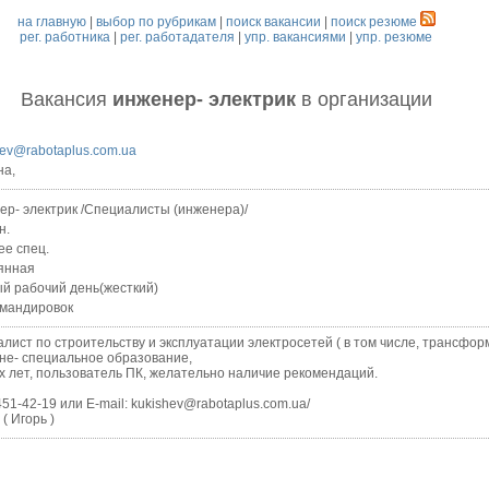
на главную
|
выбор по рубрикам
|
поиск вакансии
|
поиск резюме
рег. работника
|
рег. работадателя
|
упр. вакансиями
|
упр. резюме
Вакансия
инженер- электрик
в организации
hev@rabotaplus.com.ua
на,
ер- электрик /Специалисты (инженера)/
н.
ее спец.
янная
й рабочий день(жесткий)
омандировок
ст по строительству и эксплуатации электросетей ( в том числе, трансфор
е- специальное образование,
лет, пользователь ПК, желательно наличие рекомендаций.
42-19 или E-mail: kukishev@rabotaplus.com.ua/
 Игорь )