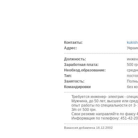
Контакты:
kukis
Адрес:
Украи
Должность:
инжен
Заработная плата:
500 гр
Необход.образование:
средн
Тип:
посто
Занятость:
Полны
Командировки
без к
Требуется инженер- электрик - специали
Мужчина, до 50 лет, высшее или средн
опыт работы по специальности от 3- х 
З/п от 500 грн.
Свои резюме направляйте по факсу 451-
Информация по телефону: 451-42-20 (
Вакансия добавлена 16.12.2002