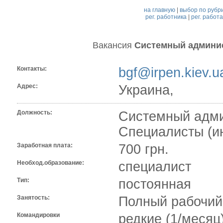
на главную
|
выбор по рубр
рег. работника
|
рег. работ
Вакансия
Cистемный админис
Контакты:
bgf@irpen.kiev.u
Адрес:
Украина,
Должность:
Cистемный адми
Специалисты (и
Заработная плата:
700 грн.
Необход.образование:
специалист
Тип:
постоянная
Занятость:
Полный рабочий
Командировки
редкие (1/месяц