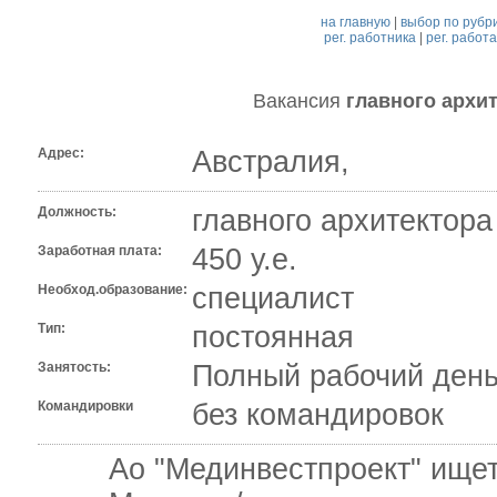
на главную
|
выбор по рубр
рег. работника
|
рег. работ
Вакансия
главного архит
Адрес:
Австралия,
Должность:
главного архитектора
Заработная плата:
450 у.е.
Необход.образование:
специалист
Тип:
постоянная
Занятость:
Полный рабочий день
Командировки
без командировок
Ао "Мединвестпроект" ищет гл