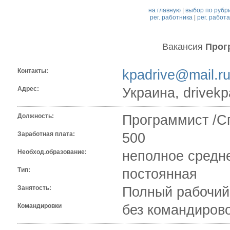
на главную
|
выбор по рубр
рег. работника
|
рег. работ
Вакансия
Прог
Контакты:
kpadrive@mail.r
Адрес:
Украина, drivek
Должность:
Программист /С
Заработная плата:
500
Необход.образование:
неполное средн
Тип:
постоянная
Занятость:
Полный рабочий
Командировки
без командиров