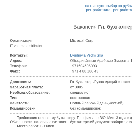
на главную
|
выбор по рубр
рег. работника
|
рег. работ
Вакансия
Гл. бухгалте
Организация:
Microcell Corp.
IT volume distributor
Контакты:
Lyudmyla Vedmitska
Адрес:
ОбъединЈнные Арабские Эмираты, P.O
Телефон:
+971504506093
Факс:
+971 4 88 180 43
Должность:
Гл. бухгалтер /Руководящий состав/
Заработная плата:
от 300$
Необход.образование:
специалист
Тип:
постоянная
Занятость:
Полный рабочий день(жесткий)
Командировки
без командировок
Требования к главному бухгалтеру: Профильное В/О, Мин. 3 года в дол
Обязанности: налоги и отчетность, бухгалтерский документооборот, от
Место работы - г.Киев