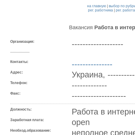
на главную
|
выбор по рубр
рег. работника
|
рег. работ
Вакансия
Работа в инте
Организация:
-------------------
----------------
Контакты:
---------------
Адрес:
Украина, -----------
Телефон:
-------------
Факс:
--------------------
Должность:
Работа в интерн
Заработная плата:
open
Необход.образование:
неполное средн