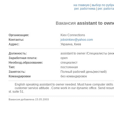
на главную
|
выбор по рубр
рег. работника
|
рег. работ
Вакансия
assistant to own
Организация:
Kiev Connections
Контакты:
jobsinkiev@yahoo.com
Адрес:
Украина, Киев
Должность:
assistant to owner /Специалисты (ин
Заработная плата:
open
Необход.образование:
специалист
Тип:
постоянная
Занятость:
Полный рабочий день(жесткий)
Командировки
без командировок
English speaking assistant to owner needed. Must have computer skills
customer service attitude . Come work in our dynamic office. Send resume a
st. suite 51.
Вакансия добавлена 15.05.2003