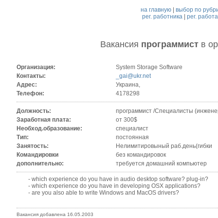
на главную
|
выбор по рубр
рег. работника
|
рег. работ
Вакансия
программист
в о
Организация:
System Storage Software
Контакты:
_gai@ukr.net
Адрес:
Украина,
Телефон:
4178298
Должность:
программист /Специалисты (инжене
Заработная плата:
от 300$
Необход.образование:
специалист
Тип:
постоянная
Занятость:
Нелимитировыный раб.день(гибки
Командировки
без командировок
дополнительно:
требуется домашний компьютер
- which experience do you have in audio desktop software? plug-in?
- which experience do you have in developing OSX applications?
- are you also able to write Windows and MacOS drivers?
Вакансия добавлена 16.05.2003