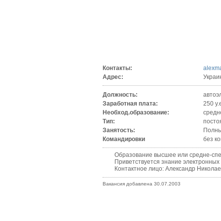
Контакты:
alexm
Адрес:
Украи
Должность:
автоэ
Заработная плата:
250 у.
Необход.образование:
средн
Тип:
посто
Занятость:
Полны
Командировки
без к
Образование высшее или средне-специ
Приветствуется знание электронных сис
Контактное лицо: Александр Николае
Вакансия добавлена 30.07.2003