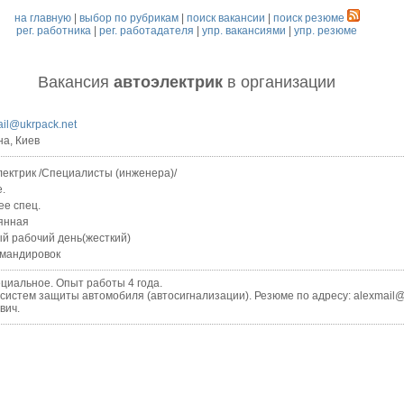
на главную
|
выбор по рубрикам
|
поиск вакансии
|
поиск резюме
рег. работника
|
рег. работадателя
|
упр. вакансиями
|
упр. резюме
Вакансия
автоэлектрик
в организации
ail@ukrpack.net
на, Киев
лектрик /Специалисты (инженера)/
е.
ее спец.
янная
й рабочий день(жесткий)
омандировок
альное. Опыт работы 4 года.
тем защиты автомобиля (автосигнализации). Резюме по адресу: alexmail@
вич.