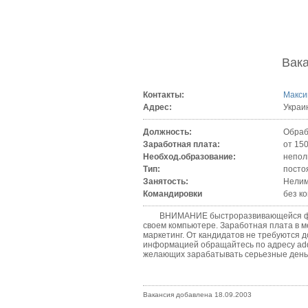
Вак
Контакты:
Макс
Адрес:
Украи
Должность:
Обраб
Заработная плата:
от 150
Необход.образование:
непол
Тип:
посто
Занятость:
Нелим
Командировки
без к
ВНИМАНИЕ быстроразвивающейся фирме
своем компьютере. Заработная плата в м
маркетинг. От кандидатов не требуются 
информацией обращайтесь по адресу ad
желающих зарабатывать серьезные день
Вакансия добавлена 18.09.2003