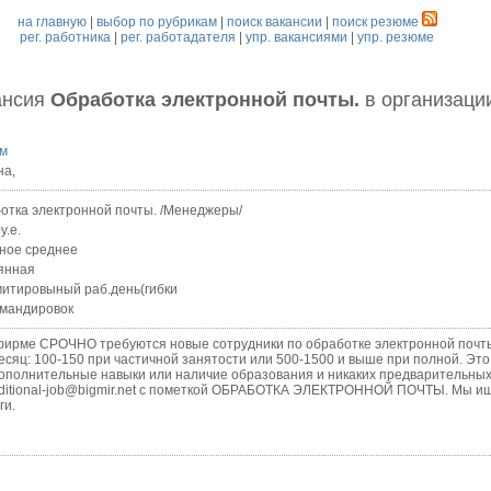
на главную
|
выбор по рубрикам
|
поиск вакансии
|
поиск резюме
рег. работника
|
рег. работадателя
|
упр. вакансиями
|
упр. резюме
ансия
Обработка электронной почты.
в организаци
им
на,
отка электронной почты. /Менеджеры/
у.е.
ное среднее
янная
итировыный раб.день(гибки
омандировок
 СРОЧНО требуются новые сотрудники по обработке электронной почты.
есяц: 100-150 при частичной занятости или 500-1500 и выше при полной. Эт
дополнительные навыки или наличие образования и никаких предварительных
ditional-job@bigmir.net с пометкой ОБРАБОТКА ЭЛЕКТРОННОЙ ПОЧТЫ. Мы ищ
ги.