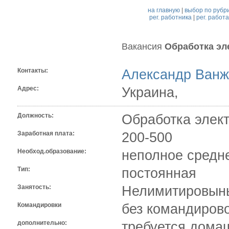
на главную
|
выбор по рубр
рег. работника
|
рег. работ
Вакансия
Обработка эл
Контакты:
Александр Ванж
Адрес:
Украина,
Должность:
Обработка элект
Заработная плата:
200-500
Необход.образование:
неполное средн
Тип:
постоянная
Занятость:
Нелимитировыны
Командировки
без командиров
дополнительно:
требуется дома