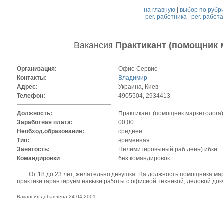
на главную
|
выбор по рубр
рег. работника
|
рег. работ
Вакансия
Практикант (помощник 
Организация:
Офис-Сервис
Контакты:
Владимир
Адрес:
Украина, Киев
Телефон:
4905504, 2934413
Должность:
Практикант (помощник маркетолога
Заработная плата:
00,00
Необход.образование:
среднее
Тип:
временная
Занятость:
Нелимитировыный раб.день(гибки
Командировки
без командировок
От 18 до 23 лет, желательно девушка. На должность помощника марк
практики гарантируем навыки работы с офисной техникой, деловой до
Вакансия добавлена 24.04.2001