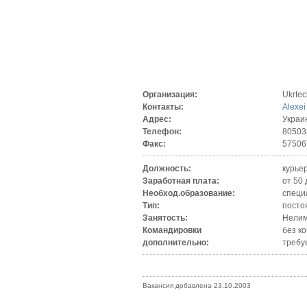
Организация:
Ukrte
Контакты:
Alexei
Адрес:
Украи
Телефон:
80503
Факс:
57506
Должность:
курье
Заработная плата:
от 50 
Необход.образование:
специ
Тип:
посто
Занятость:
Нелим
Командировки
без к
дополнительно:
требу
Вакансия добавлена 23.10.2003