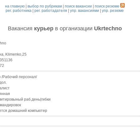
на главную
|
выбор по рубрикам
|
поиск вакансии
|
поиск резюме
рег. работника
|
рег. работадателя
|
упр. вакансиями
|
упр. резюме
Вакансия
курьер
в организации
Ukrtechno
chno
на, Klimenko,25
351136
72
р /Рабочий персонал/
дол.
алист
янная
итировыный раб.день(гибки
омандировок
ется домашний компьютер