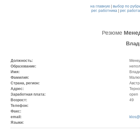
на главную
|
выбор по рубр
рег. работника
|
рег. работ
Резюме
Мене
Влад
Должность:
Менед
Образование:
непол
Имя:
Влад
Фамилия:
Малю
Страна, регион:
Австр
Адрес:
Терно
Заработная плата:
open
Возрост:
49
Телефон:
Факс:
email:
klos@
Языки: