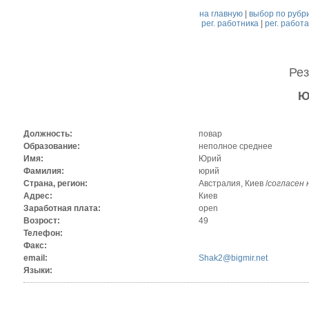
на главную
|
выбор по рубр
рег. работника
|
рег. работ
Ре
Ю
Должность:
повар
Образование:
неполное среднее
Имя:
Юрий
Фамилия:
юрий
Страна, регион:
Австралия, Киев /
согласен 
Адрес:
Киев
Заработная плата:
open
Возрост:
49
Телефон:
Факс:
email:
Shak2@bigmir.net
Языки: