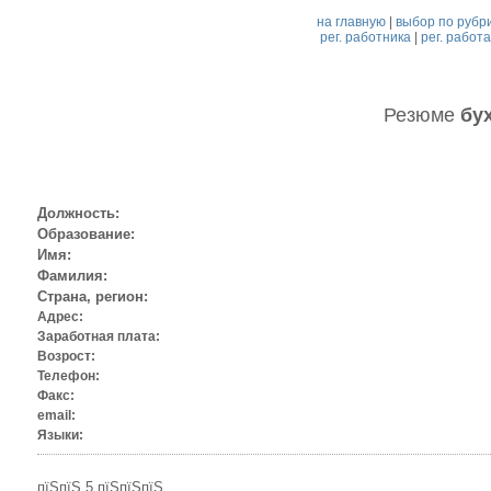
на главную
|
выбор по рубр
рег. работника
|
рег. работ
Резюме
бу
Должность:
Образование:
Имя:
Фамилия:
Страна, регион:
Адрес:
Заработная плата:
Возрост:
Телефон:
Факс:
email:
Языки:
пїЅпїЅ 5 пїЅпїЅпїЅ.