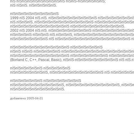
пїЅ пїЅпїЅпїЅпїЅпїЅпїЅпїЅпїЅпїЅ пїЅпїЅ-пїЅпїЅпїЅпїЅпїЅ;
пїЅ пїЅпїЅ. пїЅпїЅпїЅпїЅпїЅ.
пїЅпїЅпїЅпїЅпїЅпїЅпїЅпїЅпїЅ
1999 пїЅ 2004 пїЅ.пїЅ. пїЅпїЅпїЅпїЅпїЅпїЅпїЅпїЅпїЅ пїЅпїЅпїЅпїЅпїЅпїЅпї
пїЅ.пїЅпїЅпїЅ, пїЅпїЅпїЅпїЅпїЅпїЅпїЅпїЅпїЅпїЅпїЅ пїЅпїЅпїЅпїЅпїЅпїЅпїЅ
пїЅпїЅпїЅпїЅпїЅпїЅпїЅпїЅпїЅпїЅпїЅ пїЅпїЅпїЅпїЅпїЅпїЅпїЅпїЅпїЅпїЅ.
2002 пїЅ 2004 пїЅ.пїЅ. пїЅпїЅпїЅпїЅпїЅпїЅпїЅпїЅ пїЅпїЅпїЅпїЅпїЅпїЅпїЅпї
пїЅпїЅпїЅпїЅ пїЅпїЅпїЅ пїЅ.пїЅпїЅпїЅ, пїЅпїЅпїЅпїЅпїЅпїЅпїЅпїЅпїЅпїЅпї
пїЅпїЅпїЅпїЅпїЅпїЅпїЅ пїЅ пїЅпїЅпїЅпїЅпїЅпїЅпїЅпїЅпїЅпїЅпїЅпїЅпїЅпїЅ п
пїЅпїЅпїЅпїЅпїЅпїЅпїЅпїЅпїЅпїЅпїЅ пїЅпїЅпїЅпїЅпїЅпїЅ
пїЅпїЅ пїЅпїЅ пїЅпїЅпїЅпїЅпїЅ пїЅпїЅпїЅпїЅпїЅпїЅпїЅпїЅпїЅпїЅпїЅпїЅпїЅпїЅ
пїЅпїЅпїЅпїЅпїЅпїЅпїЅпїЅпїЅпїЅпїЅ пїЅпїЅпїЅпїЅпїЅпїЅпїЅ пїЅпїЅпїЅпїЅпї
(Borland C, C++, Pascal, Basic), пїЅпїЅ-пїЅпїЅпїЅпїЅпїЅпїЅпїЅпїЅ пїЅ пїЅ.п
пїЅпїЅпїЅпїЅпїЅпїЅ пїЅпїЅпїЅпїЅпїЅ
пїЅпїЅпїЅпїЅпїЅпїЅпїЅ, пїЅпїЅпїЅпїЅпїЅпїЅпїЅпїЅпїЅпїЅ пїЅ пїЅпїЅпїЅпїЅп
пїЅпїЅпїЅпїЅпїЅпїЅ пїЅпїЅпїЅпїЅпїЅпїЅпїЅ
пїЅпїЅпїЅпїЅпїЅпїЅпїЅпїЅпїЅпїЅ, пїЅпїЅпїЅпїЅпїЅпїЅпїЅпїЅпїЅпїЅ, пїЅпїЅп
пїЅпїЅпїЅпїЅпїЅпїЅпїЅпїЅпїЅпїЅ.
добавлено 2005-04-21