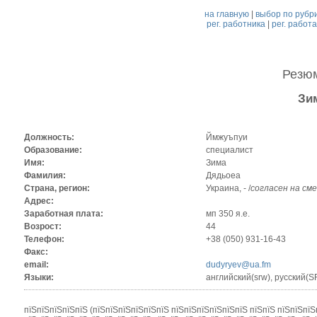
на главную
|
выбор по рубр
рег. работника
|
рег. работ
Резю
Зи
Должность:
Ймжуъпуи
Образование:
специалист
Имя:
Зима
Фамилия:
Дядьоеа
Страна, регион:
Украина, - /
согласен на см
Адрес:
Заработная плата:
мп 350 я.е.
Возрост:
44
Телефон:
+38 (050) 931-16-43
Факс:
email:
dudyryev@ua.fm
Языки:
английский(srw), русский(
пїЅпїЅпїЅпїЅпїЅ (пїЅпїЅпїЅпїЅпїЅпїЅ пїЅпїЅпїЅпїЅпїЅпїЅ пїЅпїЅ пїЅпїЅпїЅ