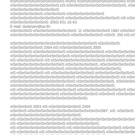
пїЅпїЅпїЅпїЅпїЅпїЅпїЅпїЅпїЅпїЅ пїЅпїЅ пїЅпїЅпїЅпїЅпїЅпїЅпїЅпїЅпїЅ пїЅп
пїЅпїЅпїЅпїЅпїЅпїЅпїЅпїЅпїЅ пїЅ пїЅпїЅпїЅпїЅпїЅпїЅпїЅпїЅпїЅпїЅпїЅ, пїЅп
пїЅпїЅпїЅпїЅпїЅпїЅпїЅпїЅпїЅ
пїЅпїЅпїЅпїЅпїЅпїЅ пїЅпїЅпїЅпїЅ пїЅпїЅпїЅпїЅпїЅпїЅпїЅ
пїЅпїЅпїЅпїЅпїЅпїЅпїЅпїЅпїЅпїЅ пїЅпїЅпїЅпїЅпїЅпїЅпїЅпїЅпїЅпїЅ пїЅ пїЅп
пїЅпїЅпїЅпїЅпїЅпїЅпїЅ: (050) 931-16-43
E-mail: dudyryev@ua.fm
пїЅпїЅпїЅпїЅ пїЅпїЅпїЅпїЅпїЅпїЅпїЅпїЅ: 11 пїЅпїЅпїЅпїЅпїЅ 1982 пїЅпїЅпї
пїЅпїЅпїЅпїЅпїЅпїЅпїЅпїЅпїЅпїЅпїЅ пїЅпїЅпїЅпїЅпїЅпїЅ пїЅпїЅ: 350 пїЅ.пїЅ
пїЅпїЅпїЅпїЅпїЅпїЅпїЅпїЅпїЅпїЅпїЅпїЅпїЅпїЅпїЅпїЅ пїЅпїЅпїЅпїЅ:
пїЅпїЅпїЅпїЅпїЅпїЅ 2004 пїЅ пїЅпїЅпїЅпїЅпїЅпїЅ 2005
пїЅпїЅпїЅпїЅ пїЅпїЅпїЅпїЅпїЅпїЅ пїЅпїЅпїЅпїЅпїЅпїЅпїЅ пїЅпїЅпїЅпїЅпїЅпї
пїЅпїЅпїЅпїЅпїЅпїЅпїЅпїЅпїЅпїЅпїЅ пїЅпїЅпїЅпїЅпїЅпїЅпїЅпїЅпїЅпїЅ пїЅпї
пїЅ пїЅпїЅпїЅпїЅпїЅ пїЅ пїЅпїЅпїЅпїЅпїЅпїЅпїЅпїЅпїЅпїЅ пїЅпїЅпїЅпїЅпїЅ
пїЅпїЅпїЅпїЅпїЅпїЅпїЅпїЅпїЅпїЅ пїЅпїЅпїЅпїЅпїЅпїЅ, пїЅпїЅпїЅпїЅпїЅпїЅпї
пїЅпїЅпїЅпїЅпїЅпїЅпїЅпїЅпїЅпїЅ пїЅпїЅпїЅпїЅпїЅпїЅпїЅпїЅпїЅпїЅ);
пїЅ пїЅпїЅпїЅпїЅпїЅ пїЅ пїЅпїЅпїЅпїЅпїЅпїЅпїЅпїЅ (пїЅпїЅпїЅпїЅпїЅпїЅпїЅ
пїЅпїЅпїЅпїЅпїЅпїЅпїЅпїЅпїЅпїЅпїЅпїЅ пїЅпїЅпїЅпїЅпїЅпїЅпїЅпїЅ пїЅ пїЅп
пїЅпїЅпїЅпїЅпїЅпїЅпїЅпїЅпїЅпїЅпїЅпїЅ пїЅпїЅпїЅпїЅпїЅпїЅпїЅ, пїЅпїЅпїЅп
пїЅпїЅпїЅпїЅпїЅпїЅпїЅпїЅпїЅпїЅ пїЅпїЅпїЅпїЅпїЅпїЅпїЅпїЅпїЅ;
пїЅ пїЅпїЅпїЅпїЅпїЅпїЅпїЅпїЅпїЅпїЅпїЅ пїЅпїЅпїЅпїЅпїЅпїЅпїЅпїЅпїЅ пїЅп
пїЅпїЅпїЅпїЅпїЅпїЅпїЅпїЅпїЅ пїЅпїЅпїЅпїЅпїЅпїЅпїЅ пїЅпїЅпїЅ пїЅпїЅпїЅпї
пїЅпїЅпїЅпїЅпїЅпїЅпїЅпїЅпїЅпїЅпїЅпїЅпїЅпїЅ).
пїЅпїЅпїЅпїЅ 2003 пїЅ пїЅпїЅпїЅпїЅпїЅпїЅ 2004
пїЅпїЅпїЅ пїЅпїЅпїЅпїЅпїЅпїЅпїЅпїЅпїЅпїЅпїЅпїЅпїЅпїЅЮ”, пїЅ. пїЅпїЅпїЅ
пїЅпїЅпїЅпїЅпїЅпїЅпїЅпїЅпїЅпїЅпїЅпїЅпїЅ:
пїЅ пїЅпїЅпїЅпїЅпїЅпїЅпїЅпїЅпїЅпїЅ пїЅпїЅпїЅпїЅпїЅпїЅпїЅпїЅпїЅпїЅпїЅпї
пїЅ пїЅпїЅпїЅпїЅпїЅпїЅпїЅпїЅпїЅ пїЅпїЅпїЅпїЅпїЅпїЅ;
пїЅ пїЅпїЅпїЅпїЅпїЅпїЅпїЅпїЅпїЅ пїЅ пїЅпїЅпїЅпїЅпїЅпїЅпїЅпїЅпїЅ пїЅпїЅ
пїЅ пїЅпїЅпїЅпїЅ пїЅ пїЅпїЅпїЅпїЅпїЅпїЅпїЅпїЅпїЅпїЅпїЅ пїЅпїЅпїЅпїЅпїЅп