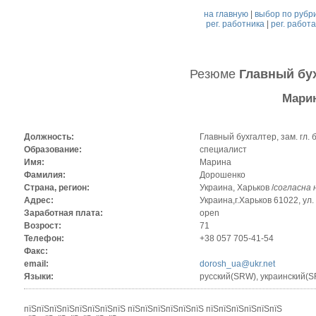
на главную
|
выбор по рубр
рег. работника
|
рег. работ
Резюме
Главный бух
Мари
Должность:
Главный бухгалтер, зам. гл. 
Образование:
специалист
Имя:
Марина
Фамилия:
Дорошенко
Страна, регион:
Украина, Харьков /
согласна 
Адрес:
Украина,г.Харьков 61022, ул.
Заработная плата:
open
Возрост:
71
Телефон:
+38 057 705-41-54
Факс:
email:
dorosh_ua@ukr.net
Языки:
русский(SRW), украинский(
пїЅпїЅпїЅпїЅпїЅпїЅпїЅпїЅ пїЅпїЅпїЅпїЅпїЅпїЅ пїЅпїЅпїЅпїЅпїЅпїЅ