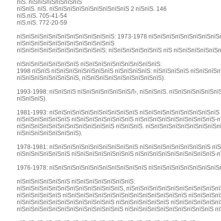
пїЅ. пїЅпїЅпїЅпїЅпїЅпїЅ
пїЅпїЅ. пїЅ. пїЅпїЅпїЅпїЅпїЅпїЅпїЅпїЅпїЅ 2 пїЅпїЅ. 146
пїЅ.пїЅ. 705-41-54
пїЅ.пїЅ. 772-20-59
пїЅпїЅпїЅпїЅпїЅпїЅпїЅпїЅпїЅпїЅпїЅ: 1973-1978 пїЅпїЅпїЅпїЅпїЅпїЅпїЅпїЅ
пїЅпїЅпїЅпїЅпїЅпїЅпїЅпїЅпїЅпїЅпїЅ
пїЅпїЅпїЅпїЅпїЅпїЅпїЅпїЅпїЅпїЅ: пїЅпїЅпїЅпїЅпїЅпїЅ пїЅ пїЅпїЅпїЅпїЅпїЅп
пїЅпїЅпїЅпїЅпїЅпїЅпїЅ пїЅпїЅпїЅпїЅпїЅпїЅпїЅпїЅпїЅ:
1998 пїЅпїЅ пїЅпїЅпїЅпїЅпїЅпїЅпїЅ пїЅпїЅпїЅпїЅ: пїЅпїЅпїЅпїЅ пїЅпїЅпїЅп
пїЅпїЅпїЅпїЅпїЅпїЅпїЅ, пїЅпїЅпїЅпїЅпїЅпїЅпїЅпїЅпїЅ).
1993-1998: пїЅпїЅпїЅ пїЅпїЅпїЅпїЅпїЅпїЅЛ›, пїЅпїЅпїЅ. пїЅпїЅпїЅпїЅпїЅпї
пїЅпїЅпїЅ).
1981-1993: пїЅпїЅпїЅпїЅпїЅпїЅпїЅпїЅпїЅпїЅ пїЅпїЅпїЅпїЅпїЅпїЅпїЅпїЅпїЅ 
пїЅпїЅпїЅпїЅпїЅпїЅ пїЅпїЅпїЅпїЅпїЅпїЅпїЅ пїЅпїЅпїЅпїЅпїЅпїЅпїЅпїЅпїЅ-п
пїЅпїЅпїЅпїЅпїЅпїЅпїЅпїЅпїЅпїЅпїЅ пїЅпїЅпїЅ. пїЅпїЅпїЅпїЅпїЅпїЅпїЅпїЅп
пїЅпїЅпїЅпїЅпїЅпїЅпїЅ).
1978-1981: пїЅпїЅпїЅпїЅпїЅпїЅпїЅпїЅпїЅпїЅ пїЅпїЅпїЅпїЅпїЅпїЅпїЅпїЅ пїЅ
пїЅпїЅпїЅпїЅпїЅпїЅ пїЅпїЅпїЅпїЅпїЅпїЅпїЅ пїЅпїЅпїЅпїЅпїЅпїЅпїЅпїЅпїЅ-п
1976-1978: пїЅпїЅпїЅпїЅпїЅпїЅпїЅпїЅпїЅпїЅпїЅ пїЅпїЅпїЅпїЅпїЅпїЅпїЅпїЅп
пїЅпїЅпїЅпїЅпїЅпїЅ пїЅпїЅпїЅпїЅпїЅпїЅпїЅ:
пїЅпїЅпїЅпїЅпїЅпїЅпїЅпїЅпїЅпїЅпїЅпїЅ, пїЅпїЅпїЅпїЅпїЅпїЅпїЅпїЅпїЅпїЅпї
пїЅпїЅпїЅпїЅпїЅ пїЅпїЅпїЅпїЅпїЅпїЅпїЅпїЅпїЅпїЅпїЅпїЅпїЅпїЅ пїЅпїЅпїЅпїЅп
пїЅпїЅпїЅпїЅпїЅпїЅпїЅпїЅпїЅпїЅпїЅ пїЅпїЅпїЅпїЅпїЅпїЅ пїЅпїЅпїЅпїЅпїЅпї
пїЅпїЅпїЅпїЅпїЅпїЅпїЅпїЅпїЅпїЅпїЅпїЅ пїЅпїЅпїЅпїЅпїЅпїЅпїЅпїЅпїЅпїЅ п