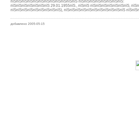
пїЅпїЅпїЅпїЅпїЅпїЅпїЅпїЅпїЅпїЅпїЅпїЅ пїЅпїЅпїЅпїЅпїЅпїЅпїЅпїЅ:
пїЅпїЅпїЅпїЅпїЅпїЅпїЅ 29.01.1955пїЅ., пїЅпїЅ пїЅпїЅпїЅпїЅпїЅпїЅпїЅ, пїЅп
пїЅпїЅпїЅпїЅпїЅпїЅпїЅпїЅпїЅ), пїЅпїЅпїЅпїЅпїЅпїЅпїЅпїЅпїЅпїЅпїЅ пїЅпїЅп
добавлено 2005-05-15