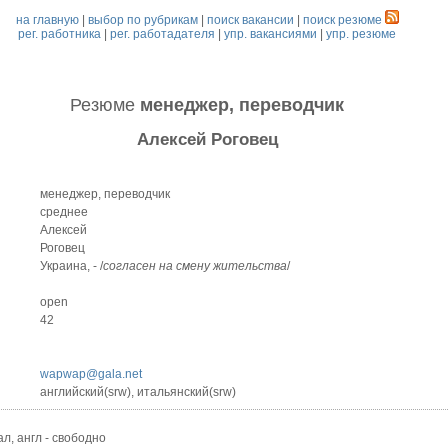
на главную
|
выбор по рубрикам
|
поиск вакансии
|
поиск резюме
рег. работника
|
рег. работадателя
|
упр. вакансиями
|
упр. резюме
Резюме
менеджер, переводчик
Алексей Роговец
менеджер, переводчик
среднее
Алексей
Роговец
Украина, - /
согласен на смену жительства
/
open
42
wapwap@gala.net
английский(srw), итальянский(srw)
ал, англ - свободно