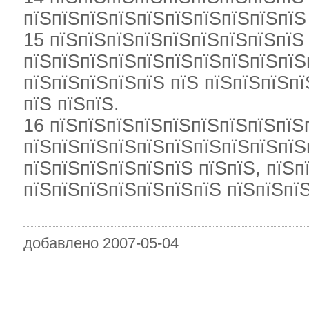
пїЅпїЅпїЅпїЅпїЅпїЅпїЅпїЅпїЅпїЅ 
15 пїЅпїЅпїЅпїЅпїЅпїЅпїЅпїЅпїЅ
пїЅпїЅпїЅпїЅпїЅпїЅпїЅпїЅпїЅпїЅ
пїЅпїЅпїЅпїЅпїЅ пїЅ пїЅпїЅпїЅпї
пїЅ пїЅпїЅ.
16 пїЅпїЅпїЅпїЅпїЅпїЅпїЅпїЅпїЅ
пїЅпїЅпїЅпїЅпїЅпїЅпїЅпїЅпїЅпїЅ
пїЅпїЅпїЅпїЅпїЅпїЅ пїЅпїЅ, пїЅп
пїЅпїЅпїЅпїЅпїЅпїЅпїЅ пїЅпїЅпї
добавлено 2007-05-04