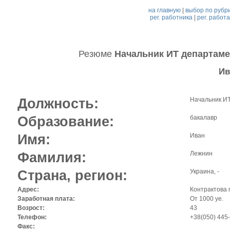
на главную
|
выбор по рубр
рег. работника
|
рег. работ
Резюме
Начальник ИТ департаме
Ив
Должность:
Начальник ИТ
Образование:
бакалавр
Имя:
Иван
Фамилия:
Лежнин
Страна, регион:
Украина, -
Адрес:
Контрактова 
Заработная плата:
От 1000 уе.
Возрост:
43
Телефон:
+38(050) 445
Факс: