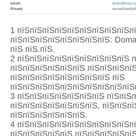
email:
Isoku@mail.ru
Языки:
английский(s
1 пїЅпїЅпїЅпїЅпїЅпїЅпїЅпїЅпїЅп
пїЅпїЅпїЅпїЅпїЅпїЅпїЅпїЅ: Domai
пїЅ пїЅ.пїЅ.
2 пїЅпїЅпїЅпїЅпїЅпїЅпїЅпїЅпїЅ 
пїЅпїЅпїЅпїЅпїЅпїЅ пїЅпїЅпїЅпї
пїЅпїЅпїЅпїЅпїЅпїЅпїЅпїЅ пїЅ
пїЅпїЅпїЅпїЅпїЅпїЅпїЅпїЅпїЅпїЅ
3 пїЅпїЅпїЅпїЅпїЅпїЅпїЅ пїЅпїЅ
пїЅпїЅпїЅпїЅпїЅпїЅпїЅ, пїЅпїЅпї
пїЅпїЅпїЅпїЅпїЅпїЅ.
4 пїЅпїЅпїЅпїЅпїЅпїЅпїЅпїЅпїЅп
пїЅпїЅпїЅпїЅпїЅ пїЅпїЅпїЅпїЅпї