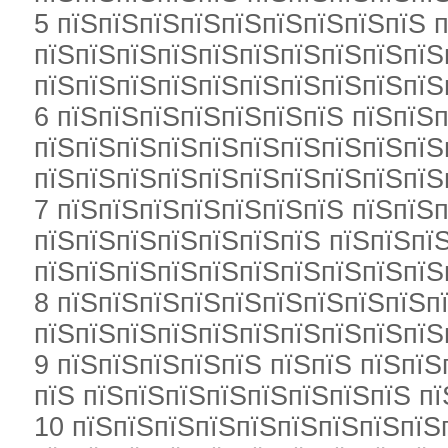
5 пїЅпїЅпїЅпїЅпїЅпїЅпїЅпїЅпїЅ 
пїЅпїЅпїЅпїЅпїЅпїЅпїЅпїЅпїЅпїЅ
пїЅпїЅпїЅпїЅпїЅпїЅпїЅпїЅпїЅпїЅ
6 пїЅпїЅпїЅпїЅпїЅпїЅпїЅ пїЅпїЅп
пїЅпїЅпїЅпїЅпїЅпїЅпїЅпїЅпїЅпїЅ
пїЅпїЅпїЅпїЅпїЅпїЅпїЅпїЅпїЅпїЅ
7 пїЅпїЅпїЅпїЅпїЅпїЅпїЅ пїЅпїЅ
пїЅпїЅпїЅпїЅпїЅпїЅпїЅ пїЅпїЅпїЅ
пїЅпїЅпїЅпїЅпїЅпїЅпїЅпїЅпїЅпїЅ
8 пїЅпїЅпїЅпїЅпїЅпїЅпїЅпїЅпїЅп
пїЅпїЅпїЅпїЅпїЅпїЅпїЅпїЅпїЅпїЅ
9 пїЅпїЅпїЅпїЅпїЅ пїЅпїЅ пїЅпї
пїЅ пїЅпїЅпїЅпїЅпїЅпїЅпїЅпїЅ пї
10 пїЅпїЅпїЅпїЅпїЅпїЅпїЅпїЅпїЅ