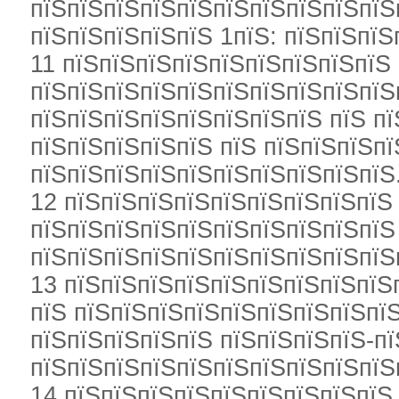
пїЅпїЅпїЅпїЅпїЅпїЅпїЅпїЅпїЅпїЅ
пїЅпїЅпїЅпїЅпїЅ 1пїЅ: пїЅпїЅпїЅ
11 пїЅпїЅпїЅпїЅпїЅпїЅпїЅпїЅпїЅ
пїЅпїЅпїЅпїЅпїЅпїЅпїЅпїЅпїЅпїЅ
пїЅпїЅпїЅпїЅпїЅпїЅпїЅпїЅ пїЅ п
пїЅпїЅпїЅпїЅпїЅ пїЅ пїЅпїЅпїЅпї
пїЅпїЅпїЅпїЅпїЅпїЅпїЅпїЅпїЅпїЅ
12 пїЅпїЅпїЅпїЅпїЅпїЅпїЅпїЅпїЅ 
пїЅпїЅпїЅпїЅпїЅпїЅпїЅпїЅпїЅпїЅ
пїЅпїЅпїЅпїЅпїЅпїЅпїЅпїЅпїЅпїЅ
13 пїЅпїЅпїЅпїЅпїЅпїЅпїЅпїЅпїЅ
пїЅ пїЅпїЅпїЅпїЅпїЅпїЅпїЅпїЅпїЅ
пїЅпїЅпїЅпїЅпїЅ пїЅпїЅпїЅпїЅ-пї
пїЅпїЅпїЅпїЅпїЅпїЅпїЅпїЅпїЅпїЅ
14 пїЅпїЅпїЅпїЅпїЅпїЅпїЅпїЅпїЅ