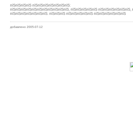
пїЅпїЅпїЅпїЅ пїЅпїЅпїЅпїЅпїЅпїЅпїЅ:
пїЅпїЅпїЅпїЅпїЅпїЅпїЅпїЅпїЅпїЅпїЅ, пїЅпїЅпїЅпїЅпїЅ пїЅпїЅпїЅпїЅпїЅпїЅ, 
пїЅпїЅпїЅпїЅпїЅпїЅпїЅ. пїЅпїЅпїЅ пїЅпїЅпїЅпїЅпїЅ пїЅпїЅпїЅпїЅпїЅпїЅ
добавлено 2005-07-12