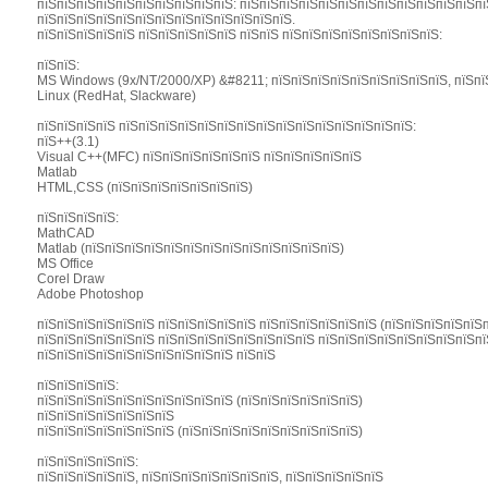
пїЅпїЅпїЅпїЅпїЅпїЅпїЅпїЅпїЅпїЅ: пїЅпїЅпїЅпїЅпїЅпїЅпїЅпїЅпїЅпїЅпїЅпїЅпї
пїЅпїЅпїЅпїЅпїЅпїЅпїЅпїЅпїЅпїЅпїЅпїЅпїЅ.
пїЅпїЅпїЅпїЅпїЅ пїЅпїЅпїЅпїЅпїЅ пїЅпїЅ пїЅпїЅпїЅпїЅпїЅпїЅпїЅпїЅ:
пїЅпїЅ:
MS Windows (9x/NT/2000/XP) &#8211; пїЅпїЅпїЅпїЅпїЅпїЅпїЅпїЅпїЅ, пїЅпї
Linux (RedHat, Slackware)
пїЅпїЅпїЅпїЅ пїЅпїЅпїЅпїЅпїЅпїЅпїЅпїЅпїЅпїЅпїЅпїЅпїЅпїЅпїЅ:
пїЅ++(3.1)
Visual C++(MFC) пїЅпїЅпїЅпїЅпїЅпїЅ пїЅпїЅпїЅпїЅпїЅ
Matlab
HTML,CSS (пїЅпїЅпїЅпїЅпїЅпїЅпїЅ)
пїЅпїЅпїЅпїЅ:
MathCAD
Matlab (пїЅпїЅпїЅпїЅпїЅпїЅпїЅпїЅпїЅпїЅпїЅпїЅпїЅ)
MS Office
Corel Draw
Adobe Photoshop
пїЅпїЅпїЅпїЅпїЅпїЅ пїЅпїЅпїЅпїЅпїЅ пїЅпїЅпїЅпїЅпїЅпїЅ (пїЅпїЅпїЅпїЅпїЅп
пїЅпїЅпїЅпїЅпїЅпїЅ пїЅпїЅпїЅпїЅпїЅпїЅпїЅпїЅ пїЅпїЅпїЅпїЅпїЅпїЅпїЅпїЅпїЅ
пїЅпїЅпїЅпїЅпїЅпїЅпїЅпїЅпїЅпїЅ пїЅпїЅ
пїЅпїЅпїЅпїЅ:
пїЅпїЅпїЅпїЅпїЅпїЅпїЅпїЅпїЅпїЅ (пїЅпїЅпїЅпїЅпїЅпїЅ)
пїЅпїЅпїЅпїЅпїЅпїЅпїЅ
пїЅпїЅпїЅпїЅпїЅпїЅпїЅ (пїЅпїЅпїЅпїЅпїЅпїЅпїЅпїЅпїЅ)
пїЅпїЅпїЅпїЅпїЅ:
пїЅпїЅпїЅпїЅпїЅ, пїЅпїЅпїЅпїЅпїЅпїЅпїЅ, пїЅпїЅпїЅпїЅпїЅ