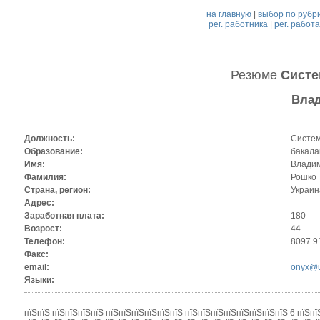
на главную
|
выбор по рубр
рег. работника
|
рег. работ
Резюме
Систе
Вла
Должность:
Систем
Образование:
бакала
Имя:
Влади
Фамилия:
Рошко
Страна, регион:
Украина
Адрес:
Заработная плата:
180
Возрост:
44
Телефон:
8097 9
Факс:
email:
onyx@us
Языки:
пїЅпїЅ пїЅпїЅпїЅпїЅ пїЅпїЅпїЅпїЅпїЅпїЅ пїЅпїЅпїЅпїЅпїЅпїЅпїЅпїЅ 6 пїЅпї