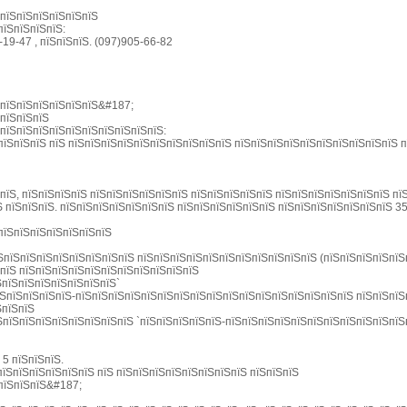
ЅпїЅпїЅпїЅпїЅпїЅпїЅ
пїЅпїЅпїЅпїЅ:
-19-47 , пїЅпїЅпїЅ. (097)905-66-82
ЅпїЅпїЅпїЅпїЅпїЅпїЅ&#187;
ЅпїЅпїЅпїЅ
 пїЅпїЅпїЅпїЅпїЅпїЅпїЅпїЅпїЅпїЅ:
пїЅпїЅпїЅ пїЅ пїЅпїЅпїЅпїЅпїЅпїЅпїЅпїЅпїЅпїЅ пїЅпїЅпїЅпїЅпїЅпїЅпїЅпїЅпїЅпїЅ 
пїЅ, пїЅпїЅпїЅпїЅ пїЅпїЅпїЅпїЅпїЅпїЅ пїЅпїЅпїЅпїЅпїЅ пїЅпїЅпїЅпїЅпїЅпїЅпїЅ п
Ѕ пїЅпїЅпїЅ. пїЅпїЅпїЅпїЅпїЅпїЅпїЅ пїЅпїЅпїЅпїЅпїЅпїЅ пїЅпїЅпїЅпїЅпїЅпїЅпїЅ 3
пїЅпїЅпїЅпїЅпїЅпїЅпїЅ
:
ЅпїЅпїЅпїЅпїЅпїЅпїЅпїЅпїЅ пїЅпїЅпїЅпїЅпїЅпїЅпїЅпїЅпїЅпїЅпїЅ (пїЅпїЅпїЅпїЅпїЅп
ЅпїЅ пїЅпїЅпїЅпїЅпїЅпїЅпїЅпїЅпїЅпїЅпїЅ
ЅпїЅпїЅпїЅпїЅпїЅпїЅпїЅ`
їЅпїЅпїЅпїЅпїЅ-пїЅпїЅпїЅпїЅпїЅпїЅпїЅпїЅпїЅпїЅпїЅпїЅпїЅпїЅпїЅпїЅпїЅ пїЅпїЅпїЅ
ЅпїЅпїЅ
ЅпїЅпїЅпїЅпїЅпїЅпїЅпїЅпїЅ `пїЅпїЅпїЅпїЅпїЅ-пїЅпїЅпїЅпїЅпїЅпїЅпїЅпїЅпїЅпїЅпїЅ
 5 пїЅпїЅпїЅ.
пїЅпїЅпїЅпїЅпїЅпїЅ пїЅ пїЅпїЅпїЅпїЅпїЅпїЅпїЅпїЅ пїЅпїЅпїЅ
пїЅпїЅпїЅ&#187;