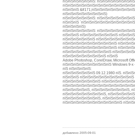
пїЅпїЅпїЅпїЅпїЅпїЅ: пїЅпїЅпїЅпїЅпїЅпїЅпї
пїЅпїЅпїЅпїЅпїЅпїЅпїЅпїЅпїЅпїЅпїЅпїЅпїЅ
пїЅпїЅпїЅ &#171;пїЅпїЅпїЅпїЅпїЅпїЅпїЅпїЅ
пїЅпїЅпїЅпїЅпїЅпїЅпїЅпїЅ)
пїЅпїЅпїЅпїЅпїЅпїЅ: пїЅпїЅпїЅпїЅпїЅпїЅпїЅ
пїЅпїЅпїЅ `пїЅпїЅпїЅпїЅпїЅпїЅпїЅпїЅпїЅпїЅ
пїЅпїЅпїЅпїЅ)
пїЅпїЅпїЅпїЅпїЅпїЅ: пїЅпїЅпїЅпїЅпїЅпїЅпїЅ
пїЅпїЅпїЅ пїЅпїЅпїЅпїЅпїЅпїЅпїЅ пїЅпїЅпїЅ
пїЅпїЅпїЅпїЅпїЅпїЅ пїЅпїЅпїЅпїЅпїЅпїЅпїЅп
пїЅпїЅпїЅпїЅпїЅпїЅпїЅпїЅпїЅпїЅ пїЅпїЅпїЅ
пїЅпїЅпїЅпїЅпїЅпїЅпїЅпїЅпїЅпїЅ пїЅпїЅпїЅп
пїЅпїЅпїЅпїЅпїЅпїЅпїЅпїЅпїЅ пїЅпїЅпїЅпїЅп
пїЅпїЅпїЅпїЅпїЅпїЅпїЅпїЅ пїЅпїЅ
Adobe Photoshop, CorelDraw, Microsoft Offi
пїЅпїЅпїЅпїЅпїЅпїЅпїЅпїЅпїЅ Windows 9-x 
пїЅ пїЅпїЅпїЅпїЅ:
пїЅпїЅпїЅпїЅпїЅпїЅ 09.12.1980 пїЅ. пїЅпїЅ
пїЅпїЅпїЅ пїЅпїЅпїЅпїЅпїЅпїЅпїЅпїЅпїЅпїЅ
пїЅпїЅпїЅпїЅпїЅпїЅпїЅ пїЅпїЅпїЅпїЅпїЅпїЅ
пїЅпїЅпїЅпїЅпїЅпїЅпїЅпїЅпїЅпїЅпїЅпїЅпїЅпї
пїЅпїЅпїЅпїЅпїЅ, пїЅпїЅпїЅпїЅпїЅпїЅпїЅ, п
пїЅпїЅпїЅпїЅпїЅпїЅпїЅпїЅ, пїЅпїЅпїЅпїЅпїЅ
пїЅпїЅпїЅпїЅпїЅпїЅпїЅ, пїЅпїЅпїЅпїЅпїЅпїЅ
пїЅпїЅпїЅпїЅпїЅпїЅпїЅпїЅпїЅпїЅпїЅ пїЅпїЅ
добавлено 2005-09-01