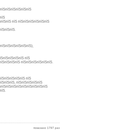
ЅпїЅпїЅпїЅпїЅпїЅпїЅ
пїЅ
ЅпїЅпїЅ пїЅ пїЅпїЅпїЅпїЅпїЅпїЅ
пїЅпїЅпїЅ.
пїЅпїЅпїЅпїЅпїЅпїЅ),
пїЅпїЅпїЅпїЅпїЅ пїЅ
пїЅпїЅпїЅпїЅ пїЅпїЅпїЅпїЅпїЅпїЅ.
пїЅпїЅпїЅпїЅпїЅ пїЅ
пїЅпїЅпїЅ, пїЅпїЅпїЅпїЅпїЅ
їЅпїЅпїЅпїЅпїЅпїЅпїЅпїЅпїЅпїЅ
пїЅ.
показано 1797 раз