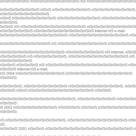
їЅпїЅпїЅпїЅпїЅпїЅ пїЅпїЅпїЅпїЅпїЅпїЅпїЅпїЅпїЅ пїЅ пїЅпїЅпїЅпїЅпїЅпїЅпїЅпїЅпїЅ
ЅпїЅпїЅпїЅпїЅпїЅпїЅпїЅ пїЅпїЅ пїЅпїЅпїЅпїЅпїЅпїЅпїЅ пїЅпїЅпїЅпїЅпїЅпїЅпїЅпїЅ
ЅпїЅпїЅпїЅпїЅпїЅпїЅпїЅпїЅпїЅ.
ЅпїЅпїЅ пїЅпїЅпїЅпїЅпїЅпїЅпїЅпїЅ пїЅпїЅпїЅпїЅпїЅпїЅпїЅпїЅ пїЅпїЅпїЅпїЅпїЅпїЅп
ЅпїЅпїЅпїЅ.
їЅпїЅпїЅ пїЅ пїЅпїЅпїЅпїЅпїЅпїЅпїЅпїЅпїЅпїЅпїЅпїЅ пїЅпїЅпїЅпїЅпїЅпїЅпїЅпїЅпїЅ
пїЅпїЅпїЅпїЅпїЅпїЅ пїЅпїЅпїЅпїЅпїЅпїЅпїЅпїЅпїЅпїЅпїЅ Internet пїЅ e-mail.
їЅпїЅпїЅпїЅпїЅпїЅпїЅпїЅпїЅпїЅпїЅпїЅпїЅ пїЅпїЅпїЅпїЅпїЅпїЅпїЅпїЅпїЅпїЅпїЅ пїЅ
ЅпїЅпїЅпїЅпїЅпїЅпїЅпїЅпїЅпїЅ пїЅ пїЅпїЅпїЅпїЅпїЅпїЅпїЅпїЅпїЅ пїЅпїЅпїЅпїЅпїЅ
їЅпїЅпїЅпїЅпїЅпїЅпїЅпїЅпїЅпїЅпїЅпїЅ пїЅпїЅпїЅпїЅпїЅпїЅпїЅ пїЅ Internet, пїЅп
пїЅпїЅпїЅпїЅпїЅ пїЅ пїЅпїЅпїЅпїЅпїЅпїЅ, пїЅпїЅпїЅпїЅпїЅпїЅпїЅпїЅпїЅпїЅпїЅ пїЅ
пїЅпїЅпїЅпїЅпїЅпїЅ.
пїЅпїЅпїЅ пїЅпїЅпїЅпїЅ пїЅ пїЅпїЅпїЅпїЅпїЅпїЅпїЅпїЅпїЅпїЅпїЅпїЅпїЅпїЅпїЅ пїЅ
їЅпїЅпїЅ Internet пїЅ e-mail.
ЅпїЅ 2004 пїЅпїЅпїЅпїЅпїЅпїЅпїЅпїЅпїЅ (пїЅпїЅпїЅпїЅпїЅпїЅпїЅпїЅпїЅпїЅпїЅпїЅ
пїЅпїЅпїЅ)
пїЅпїЅпїЅпїЅ, пїЅпїЅпїЅпїЅпїЅпїЅпїЅпїЅ пїЅпїЅпїЅпїЅпїЅпїЅпїЅпїЅпїЅпїЅ, пїЅпїЅ
пїЅпїЅпїЅ пїЅпїЅ пїЅпїЅпїЅпїЅпїЅпїЅпїЅпїЅпїЅпїЅпїЅпїЅ пїЅпїЅпїЅ.
пїЅпїЅпїЅпїЅпїЅпїЅпїЅпїЅпїЅпїЅпїЅпїЅпїЅпїЅ, пїЅпїЅпїЅпїЅпїЅпїЅпїЅ пїЅпїЅпїЅп
пїЅпїЅпїЅ`.
їЅ 2002 пїЅпїЅпїЅпїЅпїЅпїЅпїЅпїЅ пїЅпїЅпїЅпїЅ пїЅпїЅпїЅ (пїЅпїЅпїЅпїЅпїЅпїЅп
пїЅпїЅпїЅ)
пїЅ пїЅпїЅпїЅпїЅпїЅпїЅпїЅпїЅпїЅпїЅпїЅ, пїЅпїЅпїЅпїЅпїЅпїЅпїЅпїЅпїЅпїЅпїЅ пїЅ
пїЅ.
ЅпїЅпїЅпїЅ 2001 пїЅпїЅпїЅ пїЅпїЅпїЅпїЅпїЅпїЅпїЅпїЅпїЅпїЅпїЅпїЅпїЅпїЅпїЅпїЅ п