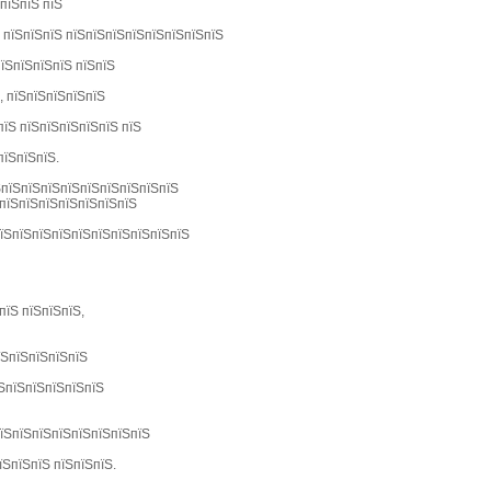
пїЅпїЅ пїЅ
, пїЅпїЅпїЅ пїЅпїЅпїЅпїЅпїЅпїЅпїЅпїЅ
їЅпїЅпїЅпїЅ пїЅпїЅ
, пїЅпїЅпїЅпїЅпїЅ
пїЅ пїЅпїЅпїЅпїЅпїЅ пїЅ
пїЅпїЅпїЅ.
їЅпїЅпїЅпїЅпїЅпїЅпїЅпїЅпїЅпїЅ
 пїЅпїЅпїЅпїЅпїЅпїЅпїЅ
пїЅпїЅпїЅпїЅпїЅпїЅпїЅпїЅпїЅпїЅ
пїЅ пїЅпїЅпїЅ,
їЅпїЅпїЅпїЅпїЅ
їЅпїЅпїЅпїЅпїЅпїЅ
пїЅпїЅпїЅпїЅпїЅпїЅпїЅпїЅ
їЅпїЅпїЅ пїЅпїЅпїЅ.