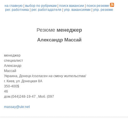
на главную
|
выбор по рубрикам
|
поиск вакансии
|
поиск резюме
рег. работника
|
рег. работадателя
|
упр. вакансиями
|
упр. резюме
Резюме
менеджер
Александр Массай
менеджер
специалист
Александр
Массай
Украина, Донецк /
согласен на смену жительства
/
г. Киев, ул. Донецкая 8А
350-400$
46
дом.(044)248-19-47 , Моб. (097
massay@ukr.net