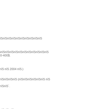
пїЅпїЅпїЅпїЅпїЅпїЅпїЅпїЅпїЅпїЅ
їЅпїЅпїЅпїЅпїЅпїЅпїЅпїЅпїЅпїЅпїЅпїЅ
50-400$.
їЅ пїЅ 2004 пїЅ.)
пїЅпїЅпїЅпїЅ (пїЅпїЅпїЅпїЅпїЅпїЅ пїЅ
пїЅпїЅ`.