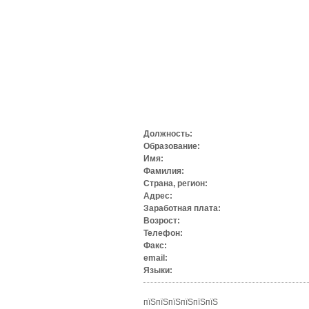
Должность:
Образование:
Имя:
Фамилия:
Страна, регион:
Адрес:
Заработная плата:
Возрост:
Телефон:
Факс:
email:
Языки:
пїЅпїЅпїЅпїЅпїЅпїЅ