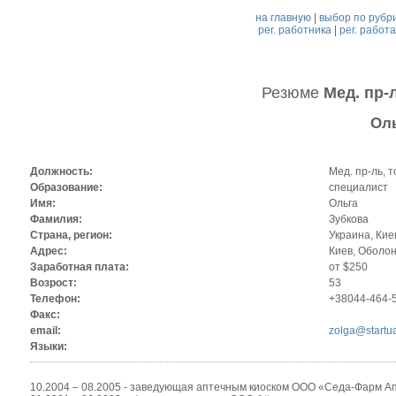
на главную
|
выбор по рубр
рег. работника
|
рег. работ
Резюме
Мед. пр-л
Оль
Должность:
Мед. пр-ль, т
Образование:
специалист
Имя:
Ольга
Фамилия:
Зубкова
Страна, регион:
Украина, Кие
Адрес:
Киев, Оболо
Заработная плата:
от $250
Возрост:
53
Телефон:
+38044-464-
Факс:
email:
zolga@startu
Языки:
10.2004 – 08.2005 - заведующая аптечным киоском ООО «Седа-Фарм Ап