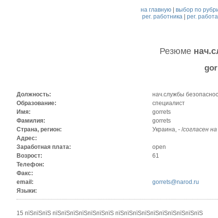
на главную
|
выбор по рубр
рег. работника
|
рег. работ
Резюме
нач.
gor
Должность:
нач.службы безопасно
Образование:
специалист
Имя:
gorrets
Фамилия:
gorrets
Страна, регион:
Украина, - /
согласен на
Адрес:
Заработная плата:
open
Возрост:
61
Телефон:
Факс:
email:
gorrets@narod.ru
Языки:
15 пїЅпїЅпїЅ пїЅпїЅпїЅпїЅпїЅпїЅпїЅ пїЅпїЅпїЅпїЅпїЅпїЅпїЅпїЅпїЅпїЅ