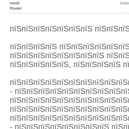
email:
Guben
Языки:
пїЅпїЅпїЅпїЅпїЅпїЅпїЅ пїЅпїЅпї
пїЅпїЅпїЅпїЅ пїЅпїЅпїЅпїЅпїЅпїЅ
пїЅпїЅпїЅпїЅпїЅпїЅпїЅпїЅ пїЅпї
пїЅпїЅпїЅпїЅпїЅ, пїЅпїЅпїЅпїЅ п
пїЅпїЅпїЅпїЅпїЅпїЅпїЅпїЅпїЅпїЅ
- пїЅпїЅпїЅпїЅпїЅпїЅпїЅпїЅпїЅпї
пїЅпїЅпїЅпїЅпїЅпїЅпїЅпїЅпїЅпїЅ
пїЅпїЅпїЅпїЅпїЅпїЅпїЅпїЅпїЅпїЅ
пїЅпїЅпїЅпїЅпїЅпїЅпїЅпїЅпїЅпїЅ
- пїЅпїЅпїЅпїЅпїЅпїЅпїЅпїЅ пїЅ