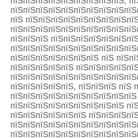
пїЅпїЅпїЅпїЅпїЅпїЅпїЅпїЅпїЅ, пї
пїЅпїЅпїЅпїЅпїЅпїЅпїЅпїЅпїЅпїЅ
пїЅ пїЅпїЅпїЅпїЅпїЅпїЅпїЅпїЅпї
пїЅпїЅпїЅпїЅпїЅпїЅпїЅпїЅпїЅпїЅ
пїЅпїЅпїЅ пїЅпїЅпїЅпїЅпїЅпїЅпї
пїЅпїЅпїЅпїЅпїЅпїЅпїЅпїЅпїЅпїЅ
пїЅпїЅпїЅпїЅпїЅпїЅпїЅ пїЅ пїЅпї
пїЅпїЅпїЅпїЅпїЅ пїЅпїЅпїЅпїЅпї
пїЅпїЅпїЅпїЅпїЅпїЅпїЅпїЅпїЅпїЅ
пїЅпїЅпїЅпїЅпїЅ, пїЅпїЅпїЅ пїЅ 
пїЅпїЅпїЅпїЅпїЅпїЅпїЅпїЅпїЅпїЅ
пїЅпїЅпїЅпїЅпїЅпїЅпїЅпїЅпїЅ пї
пїЅпїЅпїЅпїЅпїЅпїЅ пїЅпїЅпїЅпї
пїЅпїЅпїЅпїЅпїЅпїЅпїЅпїЅпїЅпїЅ
пїЅпїЅпїЅпїЅпїЅпїЅпїЅпїЅпїЅпїЅ