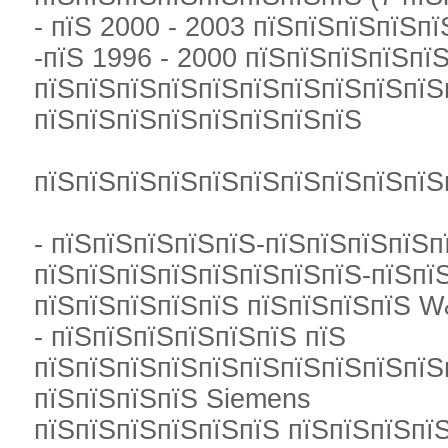
- пїЅ 2000 - 2003 пїЅпїЅпїЅпїЅп
-пїЅ 1996 - 2000 пїЅпїЅпїЅпїЅпї
пїЅпїЅпїЅпїЅпїЅпїЅпїЅпїЅпїЅпїЅ
пїЅпїЅпїЅпїЅпїЅпїЅпїЅпїЅ
пїЅпїЅпїЅпїЅпїЅпїЅпїЅпїЅпїЅпїЅ
- пїЅпїЅпїЅпїЅпїЅ-пїЅпїЅпїЅпїЅп
пїЅпїЅпїЅпїЅпїЅпїЅпїЅпїЅ-пїЅпї
пїЅпїЅпїЅпїЅпїЅ пїЅпїЅпїЅпїЅ W&
- пїЅпїЅпїЅпїЅпїЅпїЅ пїЅ
пїЅпїЅпїЅпїЅпїЅпїЅпїЅпїЅпїЅпїЅ
пїЅпїЅпїЅпїЅ Siemens
пїЅпїЅпїЅпїЅпїЅпїЅ пїЅпїЅпїЅпї