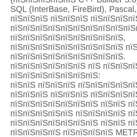
SQL (InterBase, FireBird), Pasca
пїЅпїЅпїЅ пїЅпїЅпїЅ пїЅпїЅпїЅп
пїЅпїЅпїЅпїЅпїЅпїЅпїЅпїЅпїЅпїЅ
пїЅпїЅпїЅпїЅпїЅпїЅпїЅпїЅпїЅ,
пїЅпїЅпїЅпїЅпїЅпїЅпїЅпїЅпїЅ пї
пїЅпїЅпїЅпїЅпїЅпїЅпїЅпїЅпїЅ.
пїЅпїЅпїЅпїЅпїЅпїЅ пїЅ пїЅпїЅп
пїЅпїЅпїЅпїЅпїЅпїЅпїЅ:
пїЅпїЅ пїЅпїЅпїЅ пїЅпїЅпїЅпїЅп
пїЅпїЅпїЅ пїЅпїЅпїЅ пїЅпїЅпїЅпї
пїЅпїЅпїЅпїЅпїЅпїЅпїЅ пїЅпїЅ п
пїЅпїЅпїЅпїЅпїЅ пїЅпїЅпїЅпїЅ пї
пїЅпїЅпїЅпїЅпїЅпїЅпїЅ пїЅпїЅ пї
пїЅпїЅпїЅпїЅ пїЅпїЅпїЅпїЅ ME