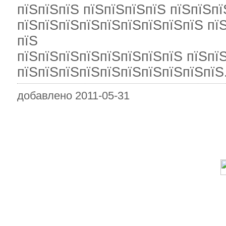
пїЅпїЅпїЅ пїЅпїЅпїЅпїЅ пїЅпїЅп
пїЅпїЅпїЅпїЅпїЅпїЅпїЅпїЅпїЅ пї
пїЅ
пїЅпїЅпїЅпїЅпїЅпїЅпїЅпїЅ пїЅпї
пїЅпїЅпїЅпїЅпїЅпїЅпїЅпїЅпїЅпїЅ
добавлено 2011-05-31