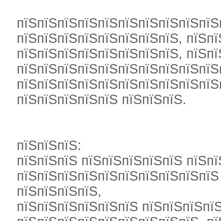
пїЅпїЅпїЅпїЅпїЅпїЅпїЅпїЅпїЅпїЅ
пїЅпїЅпїЅпїЅпїЅпїЅпїЅпїЅ, пїЅпї
пїЅпїЅпїЅпїЅпїЅпїЅпїЅпїЅ, пїЅпї
пїЅпїЅпїЅпїЅпїЅпїЅпїЅпїЅпїЅпїЅ
пїЅпїЅпїЅпїЅпїЅпїЅпїЅпїЅпїЅпїЅп
пїЅпїЅпїЅпїЅпїЅ пїЅпїЅпїЅ.
пїЅпїЅпїЅ:
пїЅпїЅпїЅ пїЅпїЅпїЅпїЅпїЅ пїЅп
пїЅпїЅпїЅпїЅпїЅпїЅпїЅпїЅпїЅпїЅ
пїЅпїЅпїЅпїЅ,
пїЅпїЅпїЅпїЅпїЅпїЅ пїЅпїЅпїЅпї