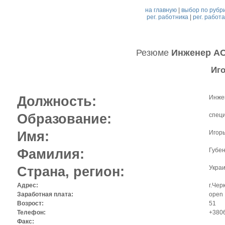
на главную
|
выбор по рубр
рег. работника
|
рег. работ
Резюме
Инженер АС
Иг
Должность:
Инже
Образование:
спец
Имя:
Игор
Фамилия:
Губен
Страна, регион:
Украи
Адрес:
г.Чер
Заработная плата:
open
Возрост:
51
Телефон:
+380
Факс: