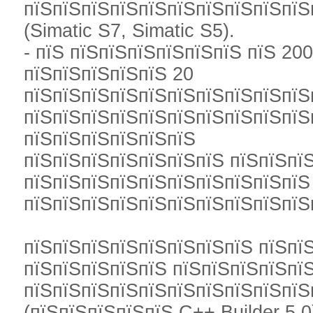
пїЅпїЅпїЅпїЅпїЅпїЅпїЅпїЅпїЅпїЅ
(Simatic S7, Simatic S5).
- пїЅ пїЅпїЅпїЅпїЅпїЅпїЅ пїЅ 20
пїЅпїЅпїЅпїЅпїЅ 20
пїЅпїЅпїЅпїЅпїЅпїЅпїЅпїЅпїЅпїЅ
пїЅпїЅпїЅпїЅпїЅпїЅпїЅпїЅпїЅпїЅп
пїЅпїЅпїЅпїЅпїЅпїЅ
пїЅпїЅпїЅпїЅпїЅпїЅпїЅ пїЅпїЅпї
пїЅпїЅпїЅпїЅпїЅпїЅпїЅпїЅпїЅпїЅ
пїЅпїЅпїЅпїЅпїЅпїЅпїЅпїЅпїЅпїЅ
пїЅпїЅпїЅпїЅпїЅпїЅпїЅпїЅ пїЅпї
пїЅпїЅпїЅпїЅпїЅ пїЅпїЅпїЅпїЅпї
пїЅпїЅпїЅпїЅпїЅпїЅпїЅпїЅпїЅпїЅ
(пїЅпїЅпїЅпїЅпїЅ C++ Builder 5.0