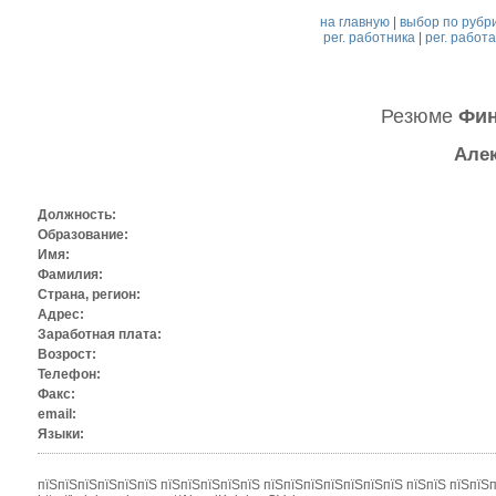
на главную
|
выбор по рубр
рег. работника
|
рег. работ
Резюме
Фин
Алек
Должность:
Образование:
Имя:
Фамилия:
Страна, регион:
Адрес:
Заработная плата:
Возрост:
Телефон:
Факс:
email:
Языки:
пїЅпїЅпїЅпїЅпїЅпїЅ пїЅпїЅпїЅпїЅпїЅ пїЅпїЅпїЅпїЅпїЅпїЅпїЅ пїЅпїЅ пїЅпїЅп