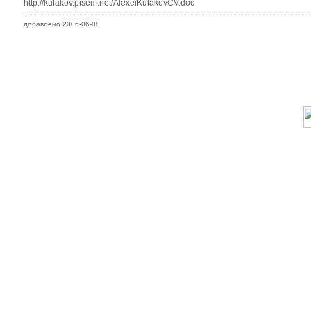
http://kulakov.pisem.net/AlexeiKulakovCV.doc
добавлено 2006-06-08