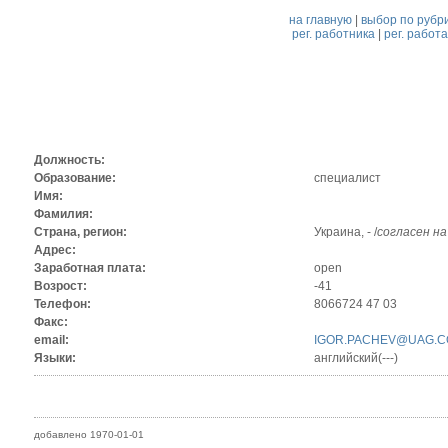
на главную
|
выбор по рубр
рег. работника
|
рег. работ
Должность:
Образование:
специалист
Имя:
Фамилия:
Страна, регион:
Украина, - /
согласен н
Адрес:
Заработная плата:
open
Возрост:
-41
Телефон:
8066724 47 03
Факс:
email:
IGOR.PACHEV@UAG.C
Языки:
английский(---)
добавлено 1970-01-01