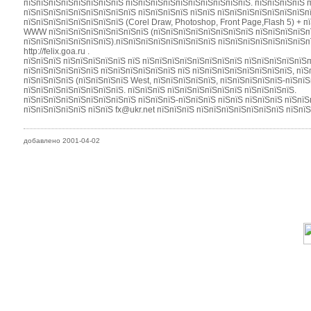
пїЅпїЅпїЅпїЅпїЅпїЅпїЅпїЅ пїЅпїЅпїЅпїЅпїЅпїЅпїЅпїЅпїЅпїЅ. пїЅпїЅпїЅпїЅ п
пїЅпїЅпїЅпїЅпїЅпїЅпїЅпїЅпїЅ пїЅпїЅпїЅпїЅ пїЅпїЅ пїЅпїЅпїЅпїЅпїЅпїЅпїЅпї
пїЅпїЅпїЅпїЅпїЅпїЅпїЅпїЅ (Corel Draw, Photoshop, Front Page,Flash 5) + 
WWW пїЅпїЅпїЅпїЅпїЅпїЅпїЅпїЅ (пїЅпїЅпїЅпїЅпїЅпїЅпїЅпїЅ пїЅпїЅпїЅпїЅпї
пїЅпїЅпїЅпїЅпїЅпїЅпїЅ).пїЅпїЅпїЅпїЅпїЅпїЅпїЅпїЅ пїЅпїЅпїЅпїЅпїЅпїЅпїЅпї
http://felix.goa.ru .
пїЅпїЅпїЅ пїЅпїЅпїЅпїЅпїЅ пїЅ пїЅпїЅпїЅпїЅпїЅпїЅпїЅпїЅ пїЅпїЅпїЅпїЅпїЅп
пїЅпїЅпїЅпїЅпїЅпїЅ пїЅпїЅпїЅпїЅпїЅпїЅ пїЅ пїЅпїЅпїЅпїЅпїЅпїЅпїЅпїЅ, пїЅ
пїЅпїЅпїЅпїЅ (пїЅпїЅпїЅпїЅ West, пїЅпїЅпїЅпїЅпїЅ, пїЅпїЅпїЅпїЅпїЅ-пїЅпї
пїЅпїЅпїЅпїЅпїЅпїЅпїЅпїЅ. пїЅпїЅпїЅ пїЅпїЅпїЅпїЅпїЅпїЅ пїЅпїЅпїЅпїЅ.
пїЅпїЅпїЅпїЅпїЅпїЅпїЅпїЅпїЅ пїЅпїЅпїЅ-пїЅпїЅпїЅ пїЅпїЅ пїЅпїЅпїЅ пїЅпїЅп
пїЅпїЅпїЅпїЅпїЅ пїЅпїЅ fx@ukr.net пїЅпїЅпїЅ пїЅпїЅпїЅпїЅпїЅпїЅпїЅ пїЅпїЅ
добавлено 2001-04-02