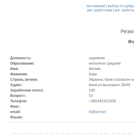
на главную
|
выбор по рубр
рег. работника
|
рег. работ
Рез
Фе
Должность:
художник
Образование:
неполное среднее
Имя:
Феликс
Фамилия:
Баки
Страна, регион:
Украина, Киев /
согласен 
Адрес:
Киев ул.высоцкого 28/49
Заработная плата:
200
Возрост:
53
Телефон:
+380445322936
Факс:
email:
fx@ukr.net
Языки: