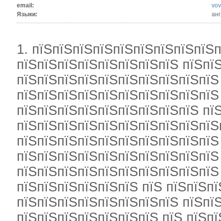
email:
vov
Языки:
анг
1. пїЅпїЅпїЅпїЅпїЅпїЅпїЅпїЅпїЅп
пїЅпїЅпїЅпїЅпїЅпїЅпїЅпїЅ пїЅпї
пїЅпїЅпїЅпїЅпїЅпїЅпїЅпїЅпїЅпїЅ
пїЅпїЅпїЅпїЅпїЅпїЅпїЅпїЅпїЅпїЅ
пїЅпїЅпїЅпїЅпїЅпїЅпїЅпїЅпїЅ пї
пїЅпїЅпїЅпїЅпїЅпїЅпїЅпїЅпїЅпїЅ
пїЅпїЅпїЅпїЅпїЅпїЅпїЅпїЅпїЅпїЅ
пїЅпїЅпїЅпїЅпїЅпїЅпїЅпїЅпїЅпїЅ
пїЅпїЅпїЅпїЅпїЅпїЅпїЅпїЅпїЅпїЅ
пїЅпїЅпїЅпїЅпїЅпїЅ пїЅ пїЅпїЅп
пїЅпїЅпїЅпїЅпїЅпїЅпїЅпїЅ пїЅпї
пїЅпїЅпїЅпїЅпїЅпїЅпїЅ пїЅ пїЅпї