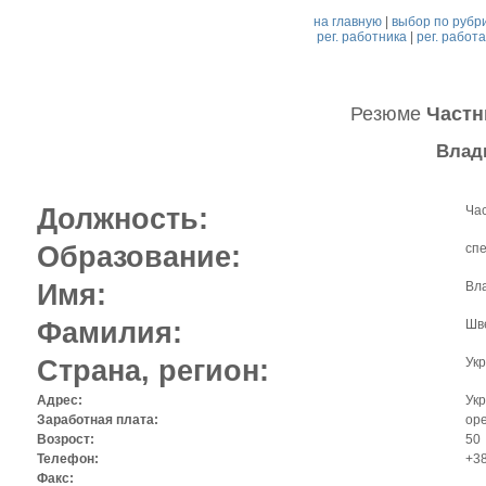
на главную
|
выбор по рубр
рег. работника
|
рег. работ
Резюме
Частн
Влад
Должность:
Ча
Образование:
сп
Имя:
Вл
Фамилия:
Шв
Страна, регион:
Укр
Адрес:
Укр
Заработная плата:
op
Возрост:
50
Телефон:
+3
Факс: