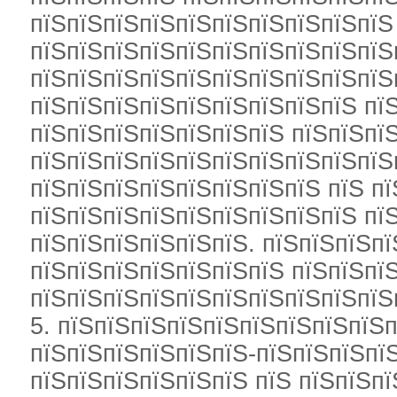
пїЅпїЅпїЅпїЅпїЅпїЅпїЅпїЅпїЅпїЅ
пїЅпїЅпїЅпїЅпїЅпїЅпїЅпїЅпїЅпїЅ
пїЅпїЅпїЅпїЅпїЅпїЅпїЅпїЅпїЅпїЅ
пїЅпїЅпїЅпїЅпїЅпїЅпїЅпїЅпїЅ пї
пїЅпїЅпїЅпїЅпїЅпїЅпїЅ пїЅпїЅпї
пїЅпїЅпїЅпїЅпїЅпїЅпїЅпїЅпїЅпїЅ
пїЅпїЅпїЅпїЅпїЅпїЅпїЅпїЅ пїЅ п
пїЅпїЅпїЅпїЅпїЅпїЅпїЅпїЅпїЅ пї
пїЅпїЅпїЅпїЅпїЅпїЅ. пїЅпїЅпїЅп
пїЅпїЅпїЅпїЅпїЅпїЅпїЅ пїЅпїЅпї
пїЅпїЅпїЅпїЅпїЅпїЅпїЅпїЅпїЅпїЅ
5. пїЅпїЅпїЅпїЅпїЅпїЅпїЅпїЅпїЅ
пїЅпїЅпїЅпїЅпїЅпїЅ-пїЅпїЅпїЅпї
пїЅпїЅпїЅпїЅпїЅпїЅ пїЅ пїЅпїЅп