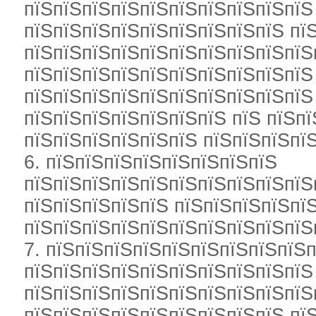
пїЅпїЅпїЅпїЅпїЅпїЅпїЅпїЅпїЅпїЅ
пїЅпїЅпїЅпїЅпїЅпїЅпїЅпїЅпїЅ пї
пїЅпїЅпїЅпїЅпїЅпїЅпїЅпїЅпїЅпїЅ
пїЅпїЅпїЅпїЅпїЅпїЅпїЅпїЅпїЅпїЅ
пїЅпїЅпїЅпїЅпїЅпїЅпїЅпїЅпїЅпїЅ
пїЅпїЅпїЅпїЅпїЅпїЅпїЅ пїЅ пїЅпї
пїЅпїЅпїЅпїЅпїЅпїЅ пїЅпїЅпїЅпї
6. пїЅпїЅпїЅпїЅпїЅпїЅпїЅпїЅ
пїЅпїЅпїЅпїЅпїЅпїЅпїЅпїЅпїЅпїЅ
пїЅпїЅпїЅпїЅпїЅ пїЅпїЅпїЅпїЅпї
пїЅпїЅпїЅпїЅпїЅпїЅпїЅпїЅпїЅпїЅ
7. пїЅпїЅпїЅпїЅпїЅпїЅпїЅпїЅпїЅп
пїЅпїЅпїЅпїЅпїЅпїЅпїЅпїЅпїЅпїЅ
пїЅпїЅпїЅпїЅпїЅпїЅпїЅпїЅпїЅпїЅ
пїЅпїЅпїЅпїЅпїЅпїЅпїЅпїЅпїЅ пї