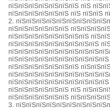
пїЅпїЅпїЅпїЅпїЅпїЅпїЅ пїЅ пїЅпї
пїЅпїЅпїЅпїЅпїЅпїЅ пїЅ пїЅпїЅ п
2. пїЅпїЅпїЅпїЅпїЅпїЅпїЅпїЅпїЅп
пїЅпїЅпїЅпїЅпїЅпїЅ пїЅпїЅпїЅпї
пїЅпїЅпїЅпїЅпїЅпїЅпїЅпїЅ пїЅпї
пїЅпїЅпїЅпїЅпїЅпїЅпїЅпїЅпїЅ пї
пїЅпїЅпїЅпїЅпїЅпїЅпїЅпїЅпїЅпїЅ
пїЅпїЅпїЅпїЅпїЅпїЅпїЅпїЅпїЅпїЅ
пїЅпїЅпїЅпїЅпїЅпїЅпїЅ пїЅпїЅпїЅ
пїЅпїЅпїЅпїЅпїЅпїЅпїЅпїЅпїЅпїЅ
пїЅпїЅпїЅпїЅпїЅпїЅпїЅпїЅпїЅпїЅ
пїЅпїЅпїЅпїЅпїЅпїЅ пїЅ пїЅпїЅпї
пїЅпїЅпїЅпїЅпїЅпїЅ пїЅпїЅпїЅпї
3. пїЅпїЅпїЅпїЅпїЅпїЅпїЅпїЅпїЅп