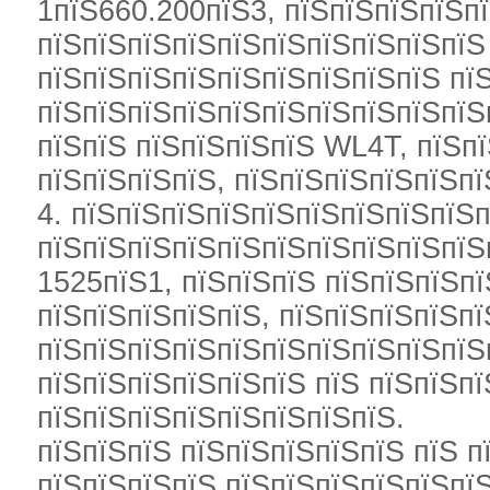
1пїЅ660.200пїЅ3, пїЅпїЅпїЅпїЅп
пїЅпїЅпїЅпїЅпїЅпїЅпїЅпїЅпїЅпїЅ
пїЅпїЅпїЅпїЅпїЅпїЅпїЅпїЅпїЅ пї
пїЅпїЅпїЅпїЅпїЅпїЅпїЅпїЅпїЅпїЅ
пїЅпїЅ пїЅпїЅпїЅпїЅ WL4T, пїЅп
пїЅпїЅпїЅпїЅ, пїЅпїЅпїЅпїЅпїЅпї
4. пїЅпїЅпїЅпїЅпїЅпїЅпїЅпїЅпїЅп
пїЅпїЅпїЅпїЅпїЅпїЅпїЅпїЅпїЅпїЅ
1525пїЅ1, пїЅпїЅпїЅ пїЅпїЅпїЅп
пїЅпїЅпїЅпїЅпїЅ, пїЅпїЅпїЅпїЅп
пїЅпїЅпїЅпїЅпїЅпїЅпїЅпїЅпїЅпїЅ
пїЅпїЅпїЅпїЅпїЅпїЅ пїЅ пїЅпїЅпї
пїЅпїЅпїЅпїЅпїЅпїЅпїЅпїЅ.
пїЅпїЅпїЅ пїЅпїЅпїЅпїЅпїЅ пїЅ п
пїЅпїЅпїЅпїЅ пїЅпїЅпїЅпїЅпїЅпї