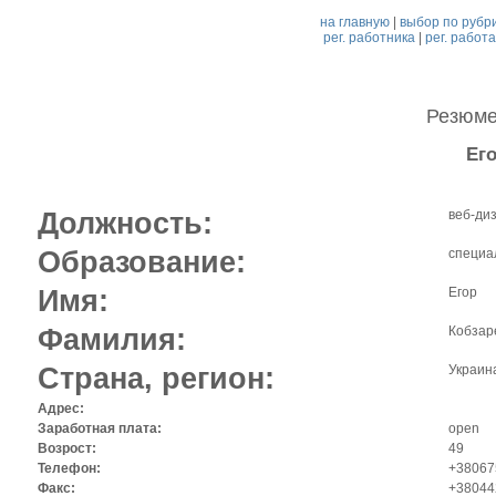
на главную
|
выбор по рубр
рег. работника
|
рег. работ
Резюм
Ег
Должность:
веб-ди
Образование:
специа
Имя:
Егор
Фамилия:
Кобзар
Страна, регион:
Украина
Адрес:
Заработная плата:
open
Возрост:
49
Телефон:
+38067
Факс:
+38044