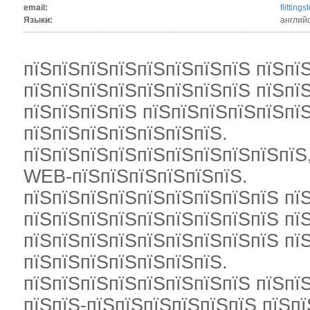
email:
flittin
Языки:
англий
пїЅпїЅпїЅпїЅпїЅпїЅпїЅпїЅ пїЅпї
пїЅпїЅпїЅпїЅпїЅпїЅпїЅпїЅ пїЅпї
пїЅпїЅпїЅпїЅ пїЅпїЅпїЅпїЅпїЅпї
пїЅпїЅпїЅпїЅпїЅпїЅпїЅ.
пїЅпїЅпїЅпїЅпїЅпїЅпїЅпїЅпїЅпїЅ
WEB-пїЅпїЅпїЅпїЅпїЅпїЅ.
пїЅпїЅпїЅпїЅпїЅпїЅпїЅпїЅпїЅ пї
пїЅпїЅпїЅпїЅпїЅпїЅпїЅпїЅпїЅ пї
пїЅпїЅпїЅпїЅпїЅпїЅпїЅпїЅпїЅ пї
пїЅпїЅпїЅпїЅпїЅпїЅпїЅ.
пїЅпїЅпїЅпїЅпїЅпїЅпїЅпїЅ пїЅпї
пїЅпїЅ-пїЅпїЅпїЅпїЅпїЅпїЅ пїЅпї