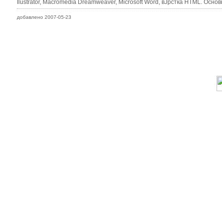
Ilustrator, Macromedia Dreamweaver, Microsoft Word, вЈрстка HTML. Осно
добавлено 2007-05-23