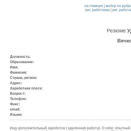
на главную
|
выбор по рубр
рег. работника
|
рег. работ
Резюме
У
Вяче
Должность:
Образование:
Имя:
Фамилия:
Страна, регион:
Адрес:
Заработная плата:
Возрост:
Телефон:
Факс:
email:
Языки:
Ищу дополнительный зароботок ( удаленная работа). О себе: опытный 