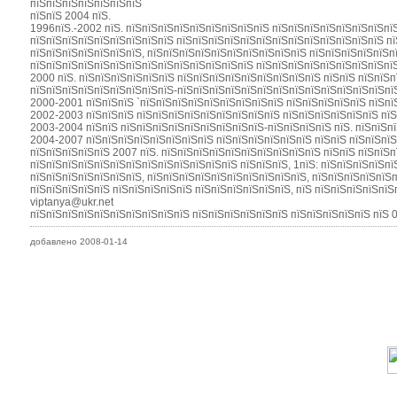
пїЅпїЅпїЅпїЅпїЅпїЅпїЅ
пїЅпїЅ 2004 пїЅ.
1996пїЅ.-2002 пїЅ. пїЅпїЅпїЅпїЅпїЅпїЅпїЅпїЅпїЅ пїЅпїЅпїЅпїЅпїЅпїЅпїЅпї
пїЅпїЅпїЅпїЅпїЅпїЅпїЅпїЅпїЅ пїЅпїЅпїЅпїЅпїЅпїЅпїЅпїЅпїЅпїЅпїЅпїЅпїЅ п
пїЅпїЅпїЅпїЅпїЅпїЅпїЅ, пїЅпїЅпїЅпїЅпїЅпїЅпїЅпїЅпїЅпїЅ пїЅпїЅпїЅпїЅпїЅп
пїЅпїЅпїЅпїЅпїЅпїЅпїЅпїЅпїЅпїЅпїЅпїЅпїЅпїЅ пїЅпїЅпїЅпїЅпїЅпїЅпїЅпїЅпї
2000 пїЅ. пїЅпїЅпїЅпїЅпїЅпїЅ пїЅпїЅпїЅпїЅпїЅпїЅпїЅпїЅпїЅ пїЅпїЅ пїЅпїЅ
пїЅпїЅпїЅпїЅпїЅпїЅпїЅпїЅпїЅ-пїЅпїЅпїЅпїЅпїЅпїЅпїЅпїЅпїЅпїЅпїЅпїЅпїЅпї
2000-2001 пїЅпїЅпїЅ `пїЅпїЅпїЅпїЅпїЅпїЅпїЅпїЅпїЅ пїЅпїЅпїЅпїЅпїЅ пїЅпї
2002-2003 пїЅпїЅпїЅ пїЅпїЅпїЅпїЅпїЅпїЅпїЅпїЅпїЅ пїЅпїЅпїЅпїЅпїЅпїЅ пїЅ
2003-2004 пїЅпїЅ пїЅпїЅпїЅпїЅпїЅпїЅпїЅпїЅпїЅ-пїЅпїЅпїЅпїЅ пїЅ. пїЅпїЅп
2004-2007 пїЅпїЅпїЅпїЅпїЅпїЅпїЅпїЅ пїЅпїЅпїЅпїЅпїЅпїЅ пїЅпїЅ пїЅпїЅпїЅ
пїЅпїЅпїЅпїЅпїЅ 2007 пїЅ. пїЅпїЅпїЅпїЅпїЅпїЅпїЅпїЅпїЅпїЅ пїЅпїЅ пїЅпїЅ
пїЅпїЅпїЅпїЅпїЅпїЅпїЅпїЅпїЅпїЅпїЅпїЅпїЅ пїЅпїЅпїЅ, 1пїЅ: пїЅпїЅпїЅпїЅпї
пїЅпїЅпїЅпїЅпїЅпїЅпїЅ, пїЅпїЅпїЅпїЅпїЅпїЅпїЅпїЅпїЅпїЅ, пїЅпїЅпїЅпїЅпїЅ
пїЅпїЅпїЅпїЅпїЅ пїЅпїЅпїЅпїЅпїЅ пїЅпїЅпїЅпїЅпїЅпїЅ, пїЅ пїЅпїЅпїЅпїЅпїЅ
viptanya@ukr.net
пїЅпїЅпїЅпїЅпїЅпїЅпїЅпїЅпїЅпїЅ пїЅпїЅпїЅпїЅпїЅпїЅ пїЅпїЅпїЅпїЅпїЅ пїЅ 0
добавлено 2008-01-14