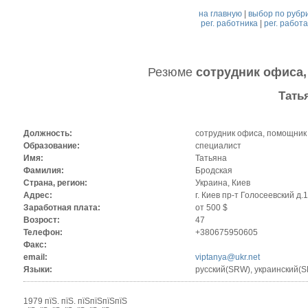
на главную
|
выбор по рубр
рег. работника
|
рег. работ
Резюме
сотрудник офиса,
Тать
Должность:
сотрудник офиса, помощник
Образование:
специалист
Имя:
Татьяна
Фамилия:
Бродская
Страна, регион:
Украина, Киев
Адрес:
г. Киев пр-т Голосеевский д.1
Заработная плата:
от 500 $
Возрост:
47
Телефон:
+380675950605
Факс:
email:
viptanya@ukr.net
Языки:
русский(SRW), украинский(
1979 пїЅ. пїЅ. пїЅпїЅпїЅпїЅ