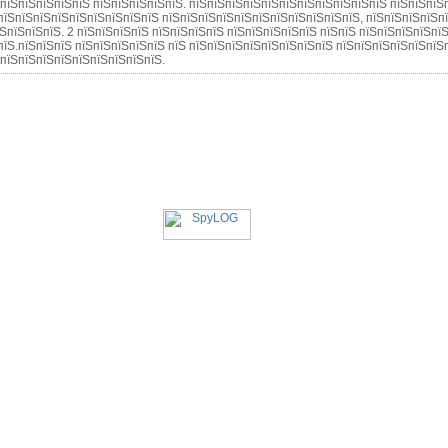
ЅпїЅпїЅпїЅпїЅпїЅ пїЅпїЅпїЅпїЅпїЅ. пїЅпїЅпїЅпїЅпїЅпїЅпїЅпїЅпїЅпїЅпїЅ пїЅпїЅпїЅ
пїЅпїЅпїЅпїЅпїЅпїЅпїЅпїЅпїЅ пїЅпїЅпїЅпїЅпїЅпїЅпїЅпїЅпїЅпїЅпїЅ, пїЅпїЅпїЅпїЅп
ЅпїЅпїЅпїЅ. 2 пїЅпїЅпїЅпїЅ пїЅпїЅпїЅпїЅ пїЅпїЅпїЅпїЅпїЅ пїЅпїЅ пїЅпїЅпїЅпїЅпїЅ
пїЅ.пїЅпїЅпїЅ пїЅпїЅпїЅпїЅпїЅ пїЅ пїЅпїЅпїЅпїЅпїЅпїЅпїЅпїЅ пїЅпїЅпїЅпїЅпїЅпїЅ
 пїЅпїЅпїЅпїЅпїЅпїЅпїЅпїЅпїЅ.