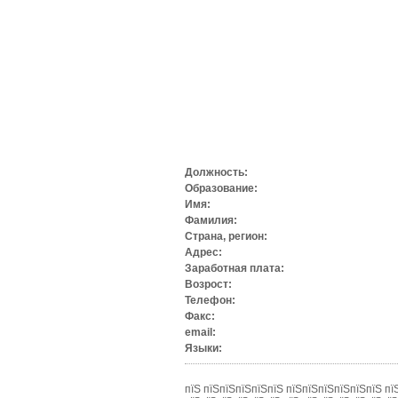
Должность:
Образование:
Имя:
Фамилия:
Страна, регион:
Адрес:
Заработная плата:
Возрост:
Телефон:
Факс:
email:
Языки:
пїЅ пїЅпїЅпїЅпїЅпїЅ пїЅпїЅпїЅпїЅпїЅпїЅ п