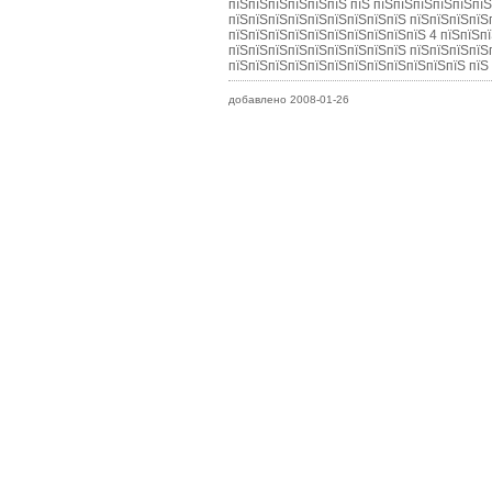
пїЅпїЅпїЅпїЅпїЅпїЅ пїЅ пїЅпїЅпїЅпїЅпїЅпї
пїЅпїЅпїЅпїЅпїЅпїЅпїЅпїЅпїЅ пїЅпїЅпїЅпїЅ
пїЅпїЅпїЅпїЅпїЅпїЅпїЅпїЅпїЅпїЅ 4 пїЅпїЅпї
пїЅпїЅпїЅпїЅпїЅпїЅпїЅпїЅпїЅ пїЅпїЅпїЅпїЅ
пїЅпїЅпїЅпїЅпїЅпїЅпїЅпїЅпїЅпїЅпїЅпїЅ пїЅ
добавлено 2008-01-26