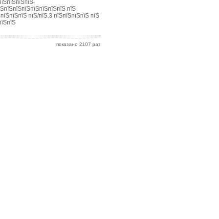
пїЅпїЅпїЅпїЅ-
їЅпїЅпїЅпїЅпїЅпїЅпїЅпїЅ пїЅ
пїЅпїЅпїЅ пїЅ/пїЅ.3 пїЅпїЅпїЅпїЅ пїЅ
пїЅпїЅ
показано 2107 раз