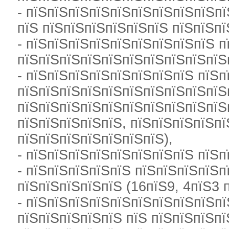
- пїЅпїЅпїЅпїЅпїЅпїЅпїЅпїЅпїЅпї
пїЅ пїЅпїЅпїЅпїЅпїЅпїЅ пїЅпїЅпї
- пїЅпїЅпїЅпїЅпїЅпїЅпїЅпїЅпїЅ п
пїЅпїЅпїЅпїЅпїЅпїЅпїЅпїЅпїЅпїЅ
- пїЅпїЅпїЅпїЅпїЅпїЅпїЅпїЅ пїЅп
пїЅпїЅпїЅпїЅпїЅпїЅпїЅпїЅпїЅпїЅп
пїЅпїЅпїЅпїЅпїЅпїЅпїЅпїЅпїЅпїЅп
пїЅпїЅпїЅпїЅпїЅ, пїЅпїЅпїЅпїЅпї
пїЅпїЅпїЅпїЅпїЅпїЅпїЅ),
- пїЅпїЅпїЅпїЅпїЅпїЅпїЅпїЅ пїЅп
- пїЅпїЅпїЅпїЅпїЅ пїЅпїЅпїЅпїЅп
пїЅпїЅпїЅпїЅпїЅ (16пїЅ9, 4пїЅ3 
- пїЅпїЅпїЅпїЅпїЅпїЅпїЅпїЅпїЅп
пїЅпїЅпїЅпїЅпїЅ пїЅ пїЅпїЅпїЅпї