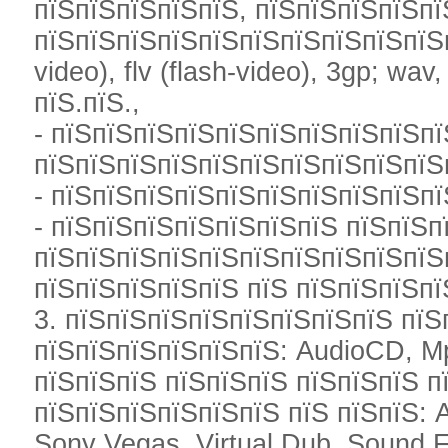
пїЅпїЅпїЅпїЅпїЅ, пїЅпїЅпїЅпїЅпї
пїЅпїЅпїЅпїЅпїЅпїЅпїЅпїЅпїЅпїЅпї
video), flv (flash-video), 3gp; wav
пїЅ.пїЅ.,
- пїЅпїЅпїЅпїЅпїЅпїЅпїЅпїЅпїЅпї
пїЅпїЅпїЅпїЅпїЅпїЅпїЅпїЅпїЅпїЅ
- пїЅпїЅпїЅпїЅпїЅпїЅпїЅпїЅпїЅпї
- пїЅпїЅпїЅпїЅпїЅпїЅпїЅ пїЅпїЅп
пїЅпїЅпїЅпїЅпїЅпїЅпїЅпїЅпїЅпїЅ
пїЅпїЅпїЅпїЅпїЅ пїЅ пїЅпїЅпїЅпї
3. пїЅпїЅпїЅпїЅпїЅпїЅпїЅпїЅ пї
пїЅпїЅпїЅпїЅпїЅпїЅ: AudioCD, 
пїЅпїЅпїЅ пїЅпїЅпїЅ пїЅпїЅпїЅ п
пїЅпїЅпїЅпїЅпїЅпїЅ пїЅ пїЅпїЅ: A
Sony Vegas, Virtual Dub, Sound 