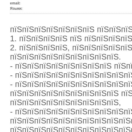
email:
Языки:
пїЅпїЅпїЅпїЅпїЅпїЅпїЅ пїЅпїЅпїЅ
1. пїЅпїЅпїЅпїЅ пїЅ пїЅпїЅпїЅпї
2. пїЅпїЅпїЅпїЅ, пїЅпїЅпїЅпїЅпї
пїЅпїЅпїЅпїЅпїЅпїЅпїЅпїЅпїЅ.
- пїЅпїЅпїЅпїЅпїЅпїЅпїЅпїЅ пїЅп
- пїЅпїЅпїЅпїЅпїЅпїЅпїЅпїЅпїЅпї
- пїЅпїЅпїЅпїЅпїЅпїЅпїЅпїЅпїЅпї
пїЅпїЅпїЅпїЅпїЅпїЅпїЅпїЅпїЅ пї
пїЅпїЅпїЅпїЅпїЅпїЅпїЅпїЅпїЅ,
- пїЅпїЅпїЅпїЅпїЅпїЅпїЅпїЅпїЅпї
пїЅпїЅпїЅпїЅпїЅпїЅпїЅпїЅпїЅпїЅп
пїЅпїЅпїЅпїЅпїЅпїЅпїЅпїЅпїЅпїЅ