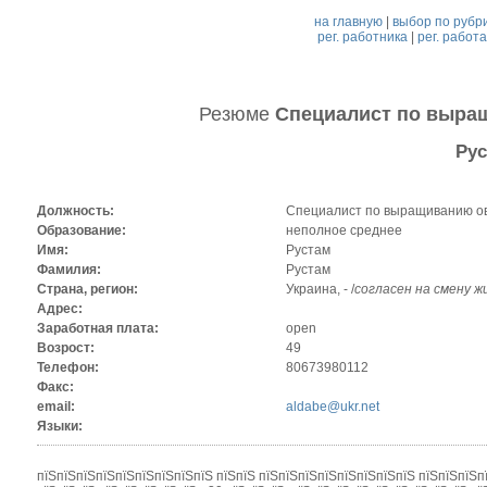
на главную
|
выбор по рубр
рег. работника
|
рег. работ
Резюме
Специалист по выра
Рус
Должность:
Специалист по выращиванию ов
Образование:
неполное среднее
Имя:
Рустам
Фамилия:
Рустам
Страна, регион:
Украина, - /
согласен на смену 
Адрес:
Заработная плата:
open
Возрост:
49
Телефон:
80673980112
Факс:
email:
aldabe@ukr.net
Языки:
пїЅпїЅпїЅпїЅпїЅпїЅпїЅпїЅпїЅ пїЅпїЅ пїЅпїЅпїЅпїЅпїЅпїЅпїЅпїЅ пїЅпїЅпїЅп