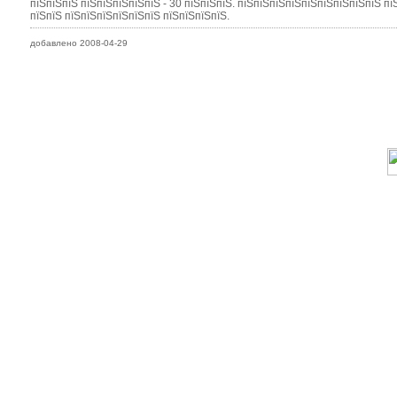
пїЅпїЅпїЅ пїЅпїЅпїЅпїЅпїЅ - 30 пїЅпїЅпїЅ. пїЅпїЅпїЅпїЅпїЅпїЅпїЅпїЅпїЅ п
пїЅпїЅ пїЅпїЅпїЅпїЅпїЅпїЅ пїЅпїЅпїЅпїЅ.
добавлено 2008-04-29