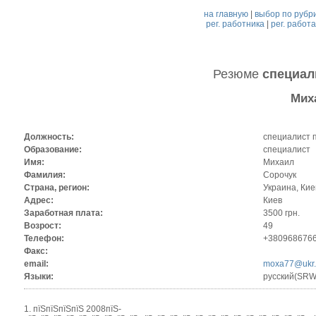
на главную
|
выбор по рубр
рег. работника
|
рег. работ
Резюме
специал
Мих
Должность:
специалист 
Образование:
специалист
Имя:
Михаил
Фамилия:
Сорочук
Страна, регион:
Украина, Кие
Адрес:
Киев
Заработная плата:
3500 грн.
Возрост:
49
Телефон:
+380968676
Факс:
email:
moxa77@ukr.
Языки:
русский(SRW
1. пїЅпїЅпїЅпїЅ 2008пїЅ-